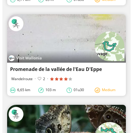
Visit Wallonia
Promenade de la vallée de l'Eau D'Eppe
Wandelroute
·
2
·
6,65 km
103 m
01u30
Medium