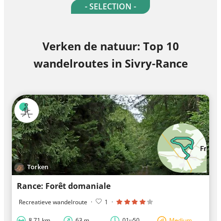
- SELECTION -
Verken de natuur: Top 10
wandelroutes in Sivry-Rance
Torken
Rance: Forêt domaniale
Recreatieve wandelroute
·
1
·
8,71 km
63 m
01u50
Medium