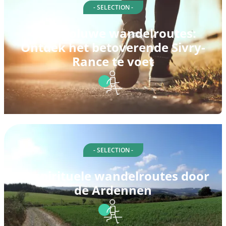
- SELECTION -
10 Autoluwe wandelroutes:
Ontdek het betoverende Sivry-
Rance te voet
- SELECTION -
10 spirituele wandelroutes door
de Ardennen