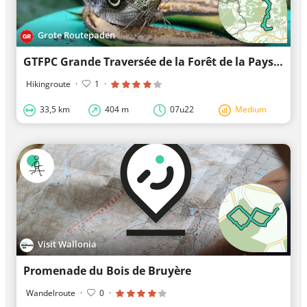
Grote Routepaden
GTFPC Grande Traversée de la Forêt de la Pays de Chimay / deel 2 / Sivry - Virelles
Hikingroute
·
1
·
33,5 km
404 m
07u22
Medium
Visit Wallonia
Promenade du Bois de Bruyère
Wandelroute
·
0
·