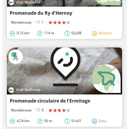
Visit Wallonia
Promenade du Ry d'Hernoy
Wandelroute
·
1
·
9,72 km
114 m
02u08
Medium
Visit Wallonia
Promenade circulaire de l'Ermitage
Wandelroute
·
0
·
4,74 km
50 m
01u01
Easy