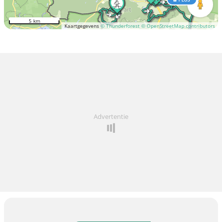
5 km
Kaartgegevens
© Thunderforest
© OpenStreetMap contributors
Advertentie