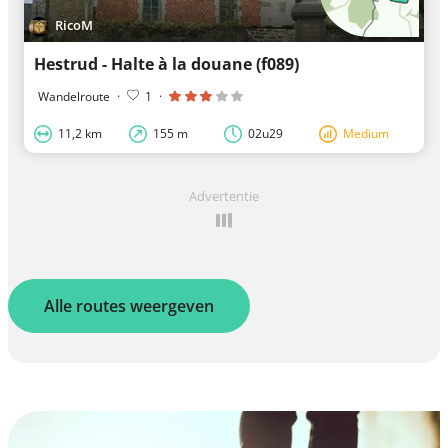
RicoM
Hestrud - Halte à la douane (f089)
Wandelroute
·
1
·
11,2 km
155 m
02u29
Medium
Advertentie
Alle routes weergeven