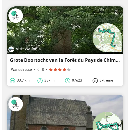
Visit Wallonia
Grote Doortocht van la Forêt du Pays de Chimay – Traject Sivry - Virelles
Wandelroute
·
0
·
33,7 km
387 m
07u23
Extreme