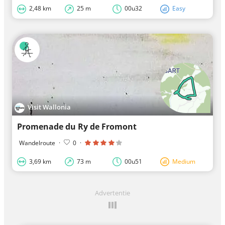
2,48 km
25 m
00u32
Easy
Visit Wallonia
Promenade du Ry de Fromont
Wandelroute
·
0
·
3,69 km
73 m
00u51
Medium
Advertentie