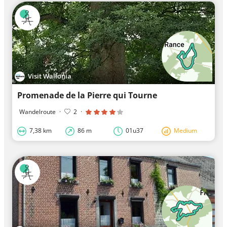
Visit Wallonia
Promenade de la Pierre qui Tourne
Wandelroute
·
2
·
7,38 km
86 m
01u37
Medium