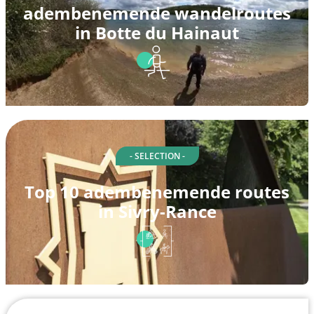
adembenemende wandelroutes
in Botte du Hainaut
- SELECTION -
Top 10 adembenemende routes
in Sivry-Rance