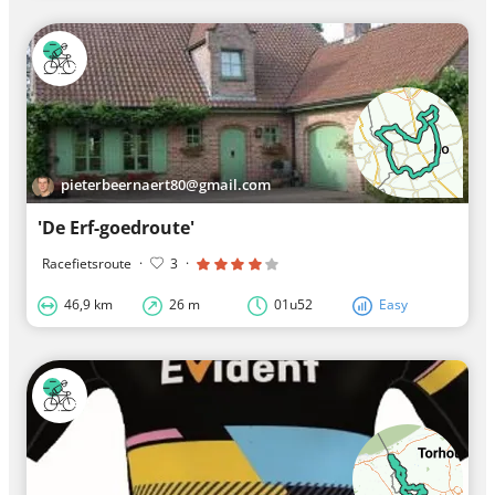
pieterbeernaert80@gmail.com
'De Erf-goedroute'
Racefietsroute
·
3
·
46,9 km
26 m
01u52
Easy