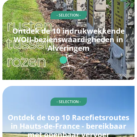
- SELECTION -
Ontdek de 10 indrukwekkende
WOII-bezienswaardigheden in
Alveringem
- SELECTION -
Ontdek de top 10 Racefietsroutes
in Hauts-de-France - bereikbaar
met openbaar vervoer