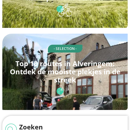
- SELECTION -
Top 10 routes in Alveringem:
Ontdek de mooiste plekjes in de
streek
Zoeken