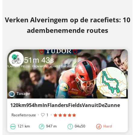
Verken Alveringem op de racefiets: 10
adembenemende routes
Tovape
120km954hmInFlandersFieldsVanuitDeZunne
Racefietsroute
·
1
·
121 km
947 m
04u50
Hard