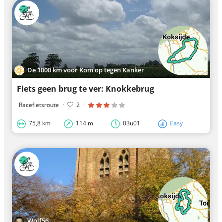
De 1000 km voor Kom op tegen Kanker
Fiets geen brug te ver: Knokkebrug
Racefietsroute
·
2
·
75,8 km
114 m
03u01
Easy
Wolf56