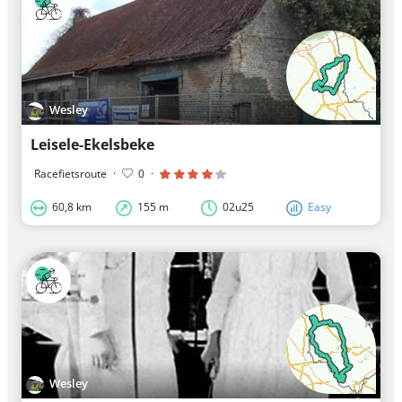
Wesley
Leisele-Ekelsbeke
Racefietsroute
·
0
·
60,8 km
155 m
02u25
Easy
Wesley