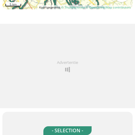
5 km
Kaartgegevens
© Thunderforest
© OpenStreetMap contributors
Advertentie
- SELECTION -