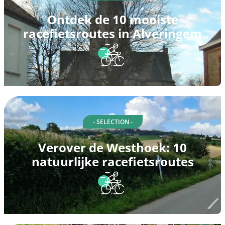
Ontdek de 10 mooiste
racefietsroutes in Alveringem
- SELECTION -
Verover de Westhoek: 10
natuurlijke racefietsroutes