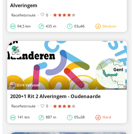
Alveringem
Racefietsroute
·
0
·
94,5 km
435 m
03u46
Medium
Dirk Vervaet
2020+1 Rit 2 Alveringem - Oudenaarde
Racefietsroute
·
0
·
141 km
887 m
05u38
Hard