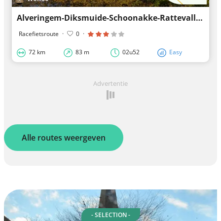
Alveringem-Diksmuide-Schoonakke-Rattevalle-Nieuwpoort-Booitshoeke-Eggewaartskapelle-Alveringem
Racefietsroute
·
0
·
72 km
83 m
02u52
Easy
Advertentie
Alle routes weergeven
- SELECTION -