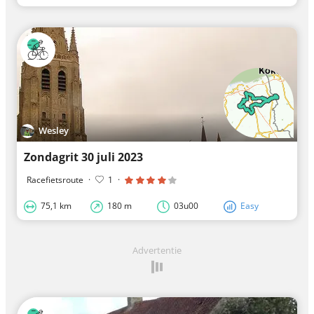
Wesley
Zondagrit 30 juli 2023
Racefietsroute
·
1
·
75,1 km
180 m
03u00
Easy
Advertentie