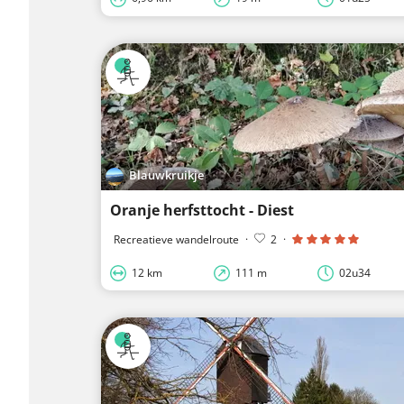
Blauwkruikje
Oranje herfsttocht - Diest
Recreatieve wandelroute
·
2
·
12 km
111 m
02u34