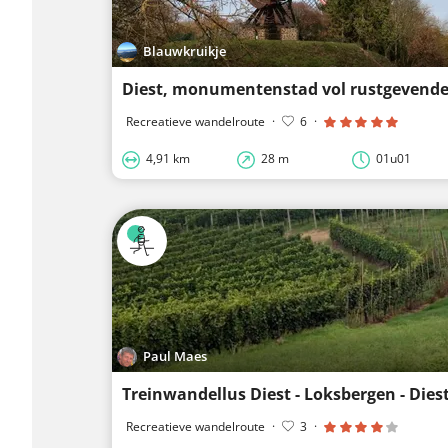
Blauwkruikje
Diest, monumentenstad vol rustgevende
Recreatieve wandelroute
·
6
·
4,91 km
28 m
01u01
Paul Maes
Treinwandellus Diest - Loksbergen - Dies
Recreatieve wandelroute
·
3
·