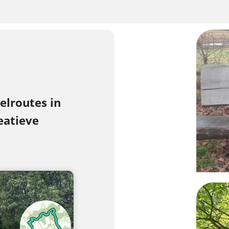
lroutes in
eatieve