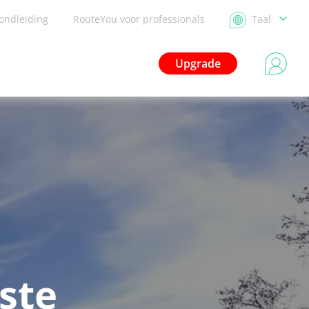
ondleiding
RouteYou voor professionals
Taal
Upgrade
ste