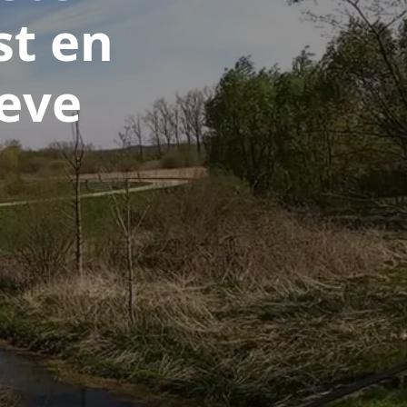
st en
ieve