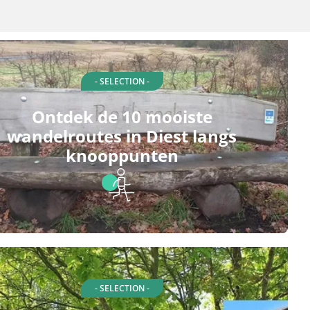
- SELECTION -
Ontdek de 10 mooiste
wandelroutes in Diest langs
knooppunten
- SELECTION -