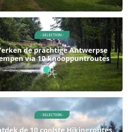
- SELECTION -
Verken de prachtige Antwerpse
empen via 10 knooppuntroutes
- SELECTION -
tdek de 10 coolste Hikingroutes