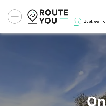
Zoek een ro
On