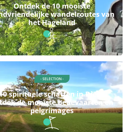
Ontdek de 10 mooiste
ndvriendelijke wandelroutes van
het Hageland
- SELECTION -
10 spirituele schatten in Diest:
tdek de mooiste bedevaarten en
pelgrimages