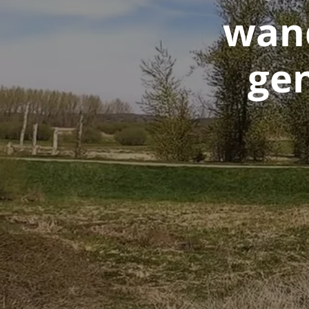
wand
gen