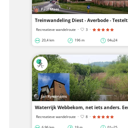
Paul Maes
Treinwandeling Diest - Averbode - Testelt
Recreatieve wandelroute
·
3
·
20,4 km
196 m
04u24
Jan Rymenams
Recreatieve wandelroute
·
8
·
6,96 km
19 m
01u25