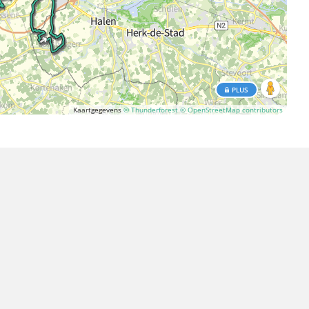
PLUS
Kaartgegevens
© Thunderforest
© OpenStreetMap contributors