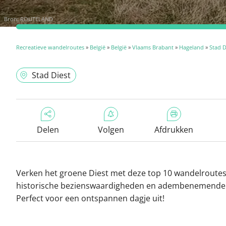
Bron:
ROUTELAND
Recreatieve wandelroutes
»
België
»
België
»
Vlaams Brabant
»
Hageland
»
Stad D
Stad Diest
Delen
Volgen
Afdrukken
Verken het groene Diest met deze top 10 wandelroutes
historische bezienswaardigheden en adembenemende 
Perfect voor een ontspannen dagje uit!