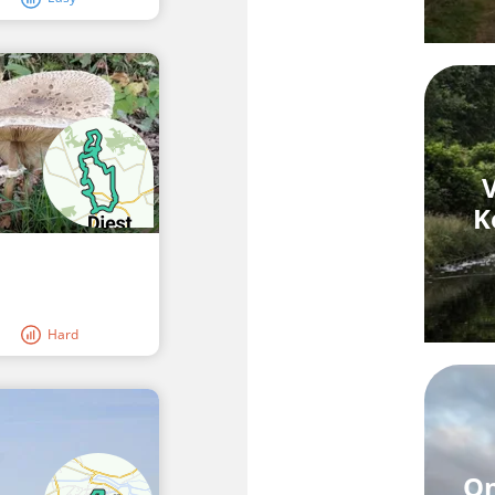
K
Hard
On