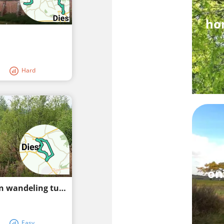
ho
Hard
on
Waterrijk Webbekom, net iets anders. Een wandeling tussen kerk en vesting
Easy