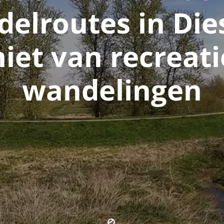
elroutes in Die
iet van recreat
wandelingen