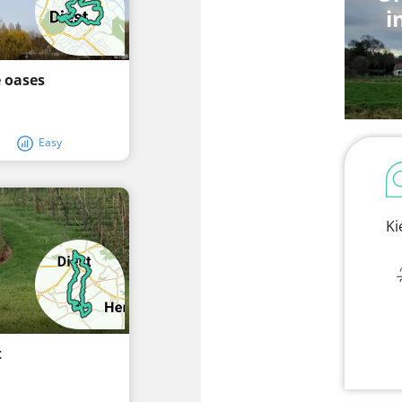
i
 oases
Easy
Ki
t