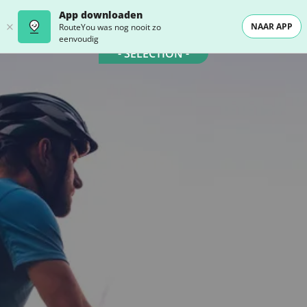
App downloaden
NAAR APP
RouteYou was nog nooit zo
eenvoudig
- SELECTION -