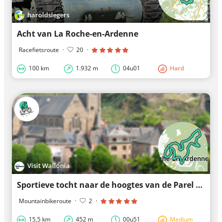
haroldslegers
Acht van La Roche-en-Ardenne
Racefietsroute
·
20
·
100 km
1.932 m
04u01
Hard
Visit Wallonia
Sportieve tocht naar de hoogtes van de Parel van de Ardennen
Mountainbikeroute
·
2
·
15,5 km
452 m
00u51
Medium