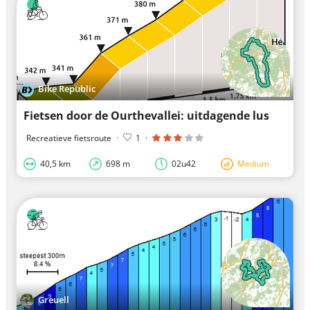
Bike Republic
Fietsen door de Ourthevallei: uitdagende lus
Recreatieve fietsroute
·
1
·
40,5 km
698 m
02u42
Medium
Greuell