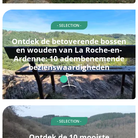
- SELECTION -
Ontdek de betoverende bossen
en wouden van La Roche-en-
Ardenne: 10 adembenemende
bezienswaardigheden
- SELECTION -
Ontdek de 10 mooiste