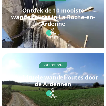
Ontdek de 10 mooiste
wandelroutes in La Roche-en-
Ardenne
- SELECTION -
10 spirituele wandelroutes door
de Ardennen