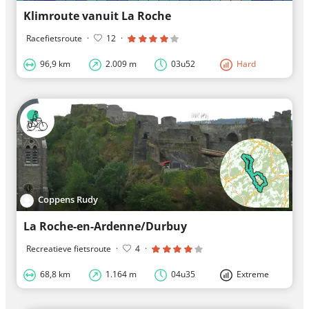
Klimroute vanuit La Roche
Racefietsroute
·
12
·
96,9 km
2.009 m
03u52
Hard
Coppens Rudy
La Roche-en-Ardenne/Durbuy
Recreatieve fietsroute
·
4
·
68,8 km
1.164 m
04u35
Extreme