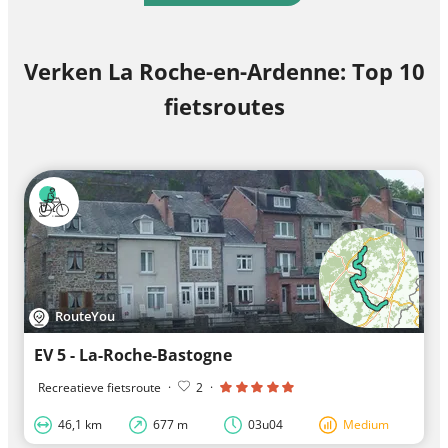
Verken La Roche-en-Ardenne: Top 10
fietsroutes
RouteYou
EV 5 - La-Roche-Bastogne
Recreatieve fietsroute
·
2
·
46,1 km
677 m
03u04
Medium