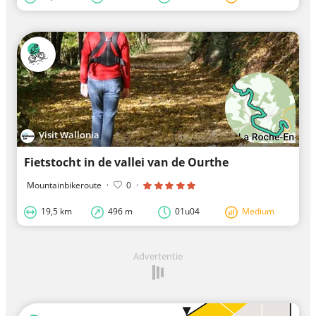
Visit Wallonia
Fietstocht in de vallei van de Ourthe
Mountainbikeroute
·
0
·
19,5 km
496 m
01u04
Medium
Advertentie