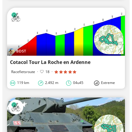
BDST
Cotacol Tour La Roche en Ardenne
Racefietsroute
·
18
·
119 km
2.492 m
04u45
Extreme