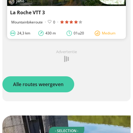
Jeho
La Roche VTT 3
Mountainbikeroute
·
0
·
24,3 km
430 m
01u20
Medium
Advertentie
Alle routes weergeven
- SELECTION -