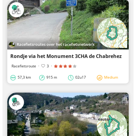
Racefietsroutes over het racefietsnetwerk
Rondje via het Monument 3CHA de Chabrehez
Racefietsroute
·
3
·
57,3 km
915 m
02u17
Medium