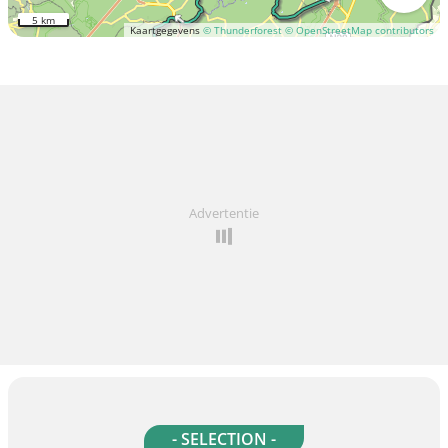
5 km
Kaartgegevens
© Thunderforest
© OpenStreetMap contributors
Advertentie
- SELECTION -