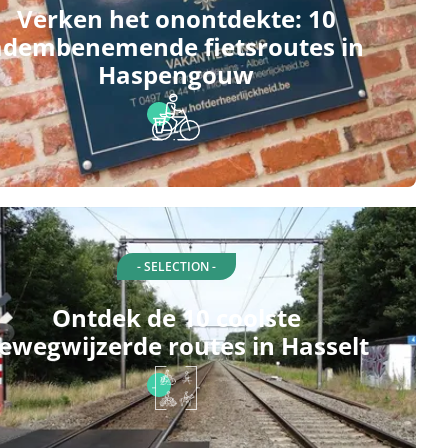
Verken het onontdekte: 10
adembenemende fietsroutes in
Haspengouw
- SELECTION -
Ontdek de 10 coolste
ewegwijzerde routes in Hasselt