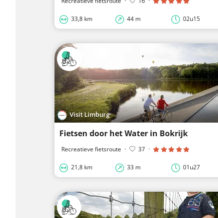
Recreatieve fietsroute
·
16
·
33,8 km
44 m
02u15
Visit Limburg
Fietsen door het Water in Bokrijk
Recreatieve fietsroute
·
37
·
21,8 km
33 m
01u27