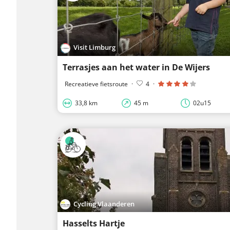
Visit Limburg
Terrasjes aan het water in De Wijers
Recreatieve fietsroute
·
4
·
33,8 km
45 m
02u15
Cycling Vlaanderen
Hasselts Hartje