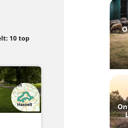
O
lt: 10 top
Ont