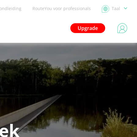
ondleiding
RouteYou voor professionals
Taal
Upgrade
dek