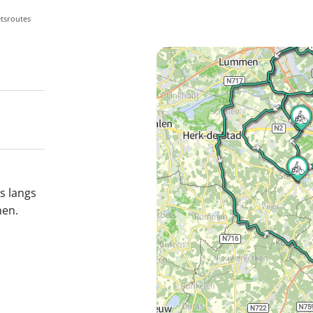
etsroutes
s langs
nen.