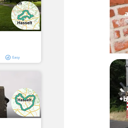
Easy
b