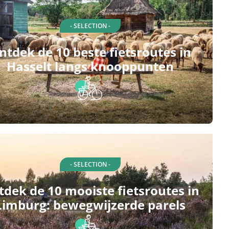
- SELECTION -
ntdek de 10 beste fietsroutes in
Hasselt langs knooppunten
- SELECTION -
dek de 10 mooiste fietsroutes in
Limburg: bewegwijzerde parels