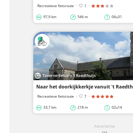
Recreatieve fietsroute
·
1
·
97,9 km
546 m
06u31
Taverne-Eetcafé 't Raedthuijs
Naar het doorkijkkerkje vanuit 't Raedth
Recreatieve fietsroute
·
7
·
33,7 km
218 m
02u14
Advertentie