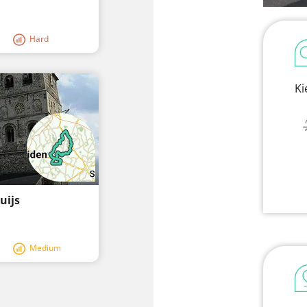
Hard
Ki
uijs
Medium