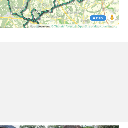
PLUS
Kaartgegevens
© Thunderforest
© OpenStreetMap contributors