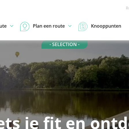
R
ute
Plan een route
Knooppunten
- SELECTION -
ets je fit en ont