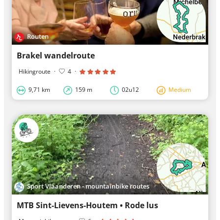
Routen
Brakel wandelroute
Hikingroute
·
4
·
9,71 km
159 m
02u12
Medium
Sport Vlaanderen - mountainbike routes
MTB Sint-Lievens-Houtem • Rode lus