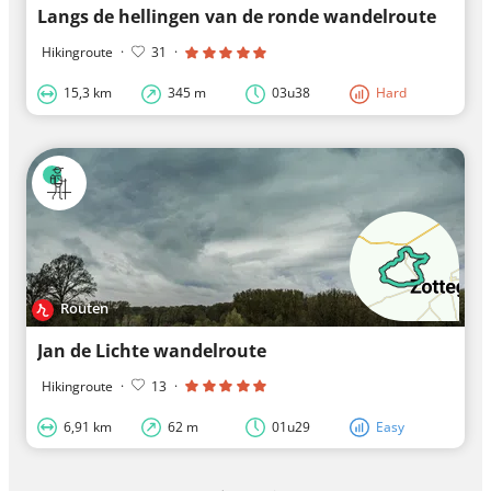
Langs de hellingen van de ronde wandelroute
Hikingroute
·
31
·
15,3 km
345 m
03u38
Hard
Routen
Jan de Lichte wandelroute
Hikingroute
·
13
·
6,91 km
62 m
01u29
Easy