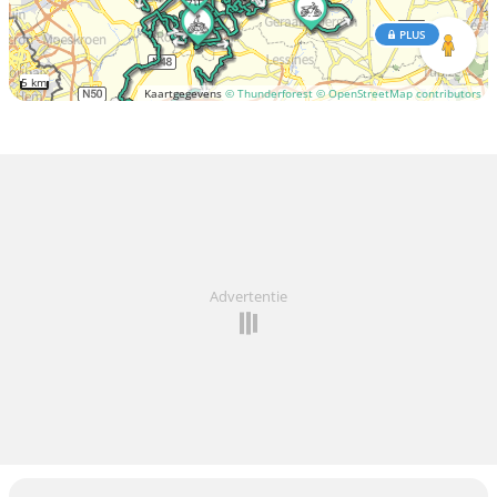
PLUS
5 km
Kaartgegevens
© Thunderforest
© OpenStreetMap contributors
Advertentie