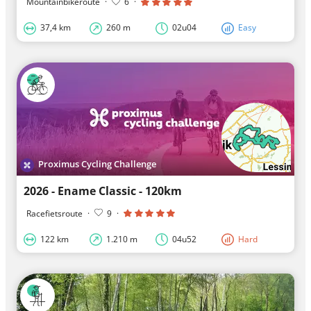
Mountainbikeroute
·
6
·
37,4 km
260 m
02u04
Easy
Proximus Cycling Challenge
2026 - Ename Classic - 120km
Racefietsroute
·
9
·
122 km
1.210 m
04u52
Hard