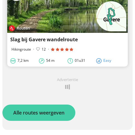
Routen
Slag bij Gavere wandelroute
Hikingroute
·
12
·
7,2 km
54 m
01u31
Easy
Advertentie
Alle routes weergeven