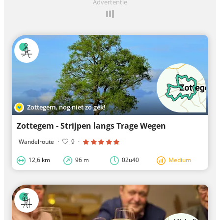
Advertentie
Zottegem, nog niet zo gek!
Zottegem - Strijpen langs Trage Wegen
Wandelroute
·
9
·
12,6 km
96 m
02u40
Medium