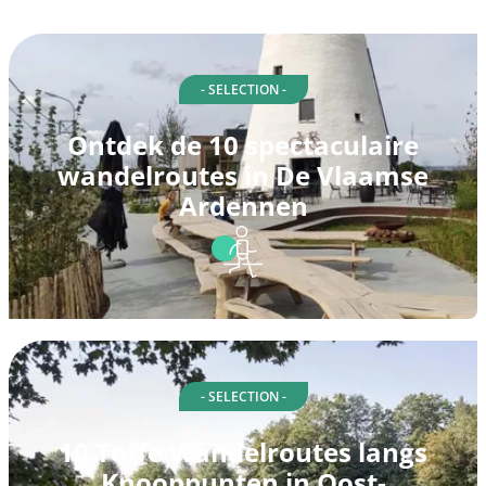
- SELECTION -
Ontdek de 10 spectaculaire
wandelroutes in De Vlaamse
Ardennen
- SELECTION -
10 Toffe Wandelroutes langs
Knooppunten in Oost-