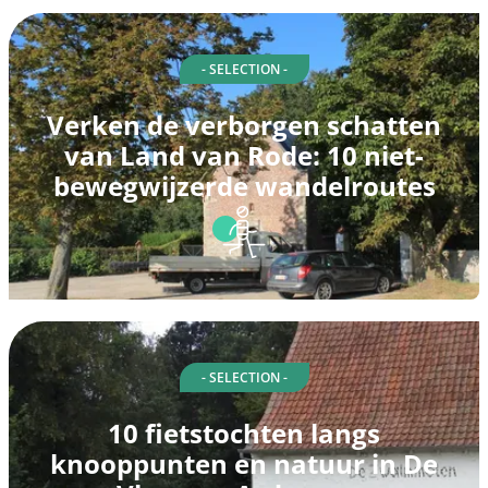
- SELECTION -
Verken de verborgen schatten
van Land van Rode: 10 niet-
bewegwijzerde wandelroutes
- SELECTION -
10 fietstochten langs
knooppunten en natuur in De