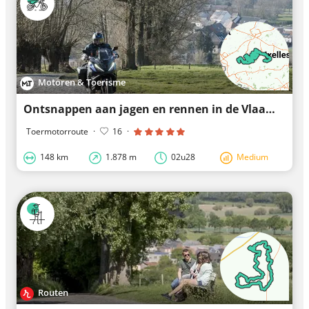
Motoren & Toerisme
Ontsnappen aan jagen en rennen in de Vlaamse Ardennen
Toermotorroute
·
16
·
148 km
1.878 m
02u28
Medium
Routen