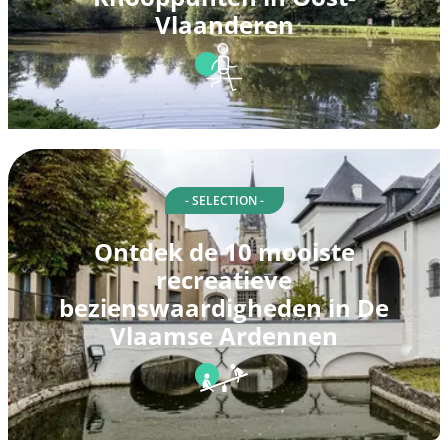
Vlaanderen
- SELECTION -
Ontdek de 10 mooiste
recreatieve
bezienswaardigheden in De
Vlaamse Ardennen