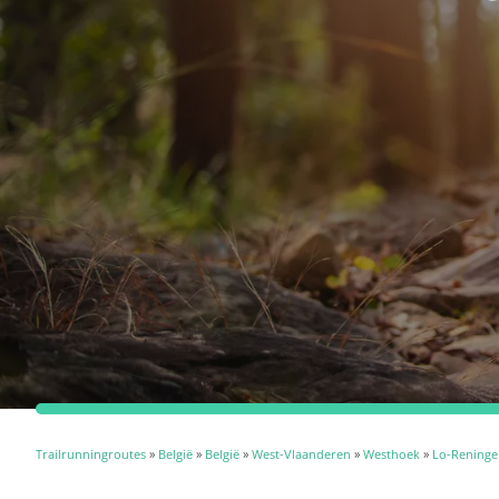
Trailrunningroutes
»
België
»
België
»
West-Vlaanderen
»
Westhoek
»
Lo-Reninge