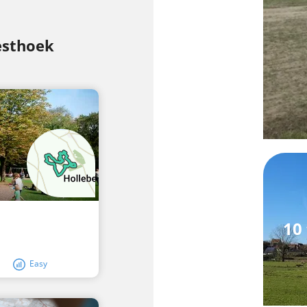
esthoek
10 
Easy