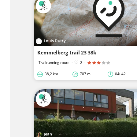
Louis Dutry
Kemmelberg trail 23 38k
Trailrunning route
·
2
·
38,2 km
707 m
04u42
Jean