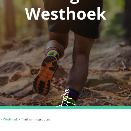
Westhoek
»
Westhoek
» Trailrunningroutes