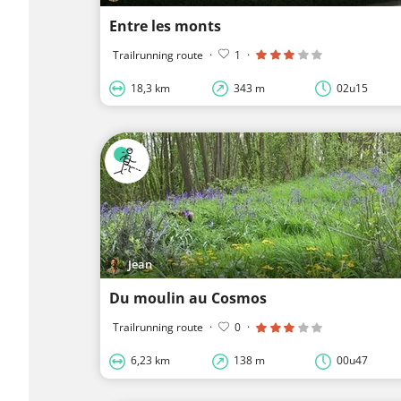
Entre les monts
Trailrunning route
·
1
·
18,3 km
343 m
02u15
Jean
Du moulin au Cosmos
Trailrunning route
·
0
·
6,23 km
138 m
00u47