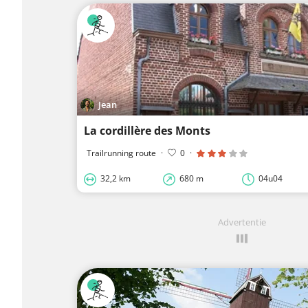
Jean
La cordillère des Monts
Trailrunning route
·
0
·
32,2 km
680 m
04u04
Advertentie