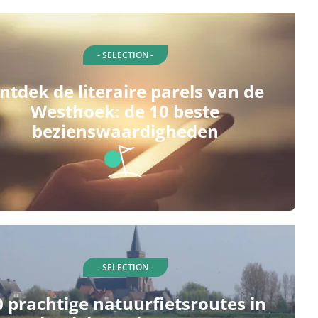
- SELECTION -
ntdek de literaire parels van de
Westhoek: de 10 beste
bezienswaardigheden
- SELECTION -
0 prachtige natuurfietsroutes in