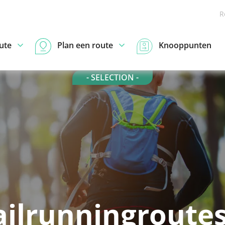
R
ute
Plan een route
Knooppunten
- SELECTION -
ailrunningroutes