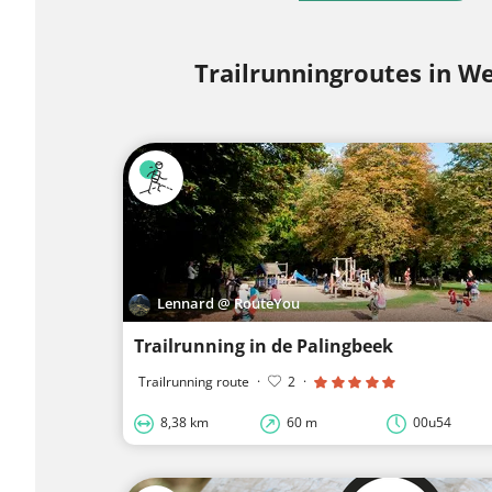
Trailrunningroutes in W
Lennard @ RouteYou
Trailrunning in de Palingbeek
Trailrunning route
·
2
·
8,38 km
60 m
00u54