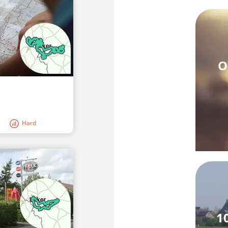
O
Hard
1