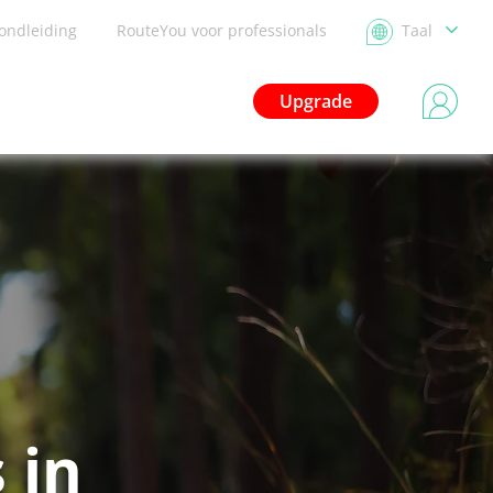
ondleiding
RouteYou voor professionals
Taal
Upgrade
 in