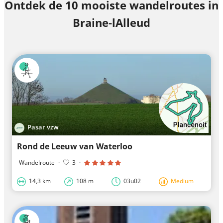
Ontdek de 10 mooiste wandelroutes in
Braine-lAlleud
Pasar vzw
Rond de Leeuw van Waterloo
Wandelroute
·
3
·
14,3 km
108 m
03u02
Medium