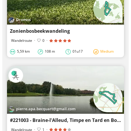
Dromos
Zonienbosbeekwandeling
Wandelroute
·
0
·
5,59 km
108 m
01u17
Medium
pierre.apa.becquart@gmail.com
#221003 - Braine-l'Alleud, Timpe en Tard en Bois du Foriest, Park en Meer van het Paradijs***
Wandelroute
·
1
·