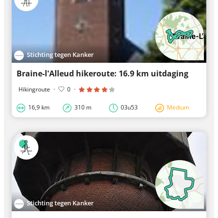
Stichting tegen Kanker
Braine-l'Alleud hikeroute: 16.9 km uitdaging
Hikingroute
·
0
·
16,9 km
310 m
03u53
Medium
Stichting tegen Kanker