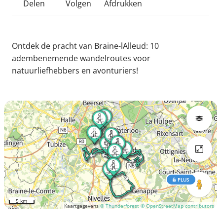
Delen
Volgen
Afdrukken
Ontdek de pracht van Braine-lAlleud: 10
adembenemende wandelroutes voor
natuurliefhebbers en avonturiers!
PLUS
5 km
Kaartgegevens
© Thunderforest
© OpenStreetMap contributors