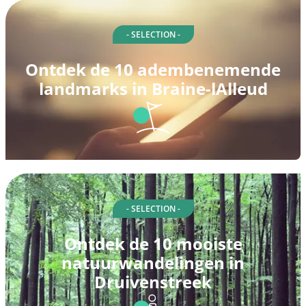
- SELECTION -
Ontdek de 10 adembenemende
landmarks in Braine-lAlleud
- SELECTION -
Ontdek de 10 mooiste
natuurwandelingen in
Druivenstreek