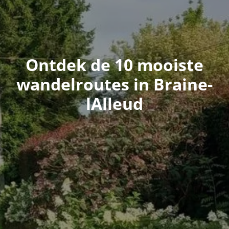
Ontdek de 10 mooiste
wandelroutes in Braine-
lAlleud