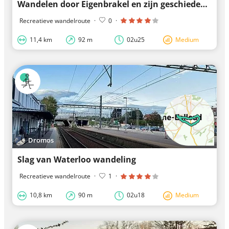
Wandelen door Eigenbrakel en zijn geschiedenis
Recreatieve wandelroute
·
0
·
11,4 km
92 m
02u25
Medium
Dromos
Slag van Waterloo wandeling
Recreatieve wandelroute
·
1
·
10,8 km
90 m
02u18
Medium