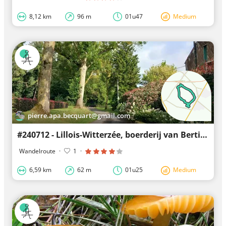
8,12 km
96 m
01u47
Medium
pierre.apa.becquart@gmail.com
#240712 - Lillois-Witterzée, boerderij van Bertinchamps***
Wandelroute
·
1
·
6,59 km
62 m
01u25
Medium