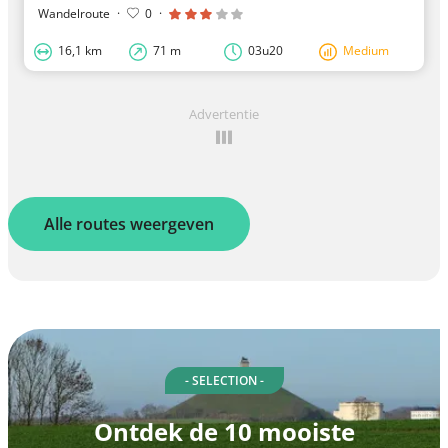
Wandelroute
·
0
·
16,1 km
71 m
03u20
Medium
Advertentie
Alle routes weergeven
- SELECTION -
Ontdek de 10 mooiste