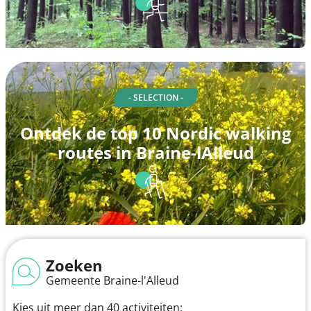
- SELECTION -
Ontdek de top 10 Nordic walking
routes in Braine-lAlleud
Zoeken
Gemeente Braine-l'Alleud
Kies uit meer dan 40 activiteiten: