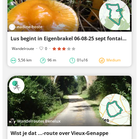
nadine-hoste
Lus begint in Eigenbrakel 06-08-25 sept fontaine
Wandelroute
·
0
·
5,56 km
96 m
01u16
Medium
Wandelroutes Benelux
Wist je dat ...-route over Vieux-Genappe