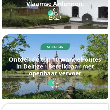
Vlaamse Ardennen.
- SELECTION -
Ontdek de top 10 wandelroutes
in Deinze - Bereikbaar met
openbaar vervoer