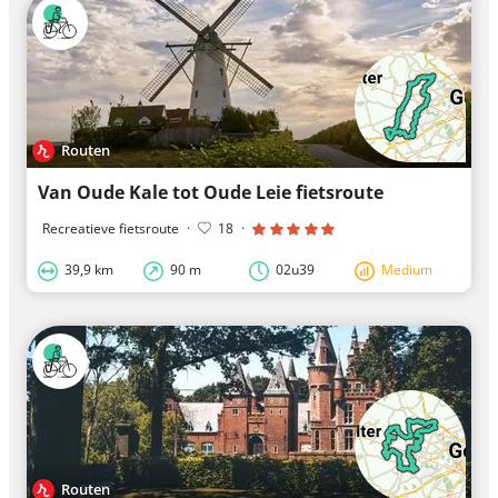
Routen
Van Oude Kale tot Oude Leie fietsroute
Recreatieve fietsroute
·
18
·
39,9 km
90 m
02u39
Medium
Routen