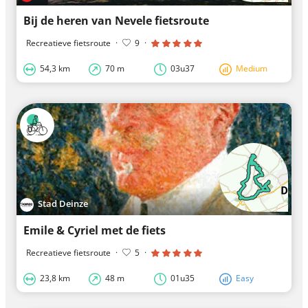
Bij de heren van Nevele fietsroute
Recreatieve fietsroute
·
9
·
54,3 km
70 m
03u37
Medium
Stad Deinze
Emile & Cyriel met de fiets
Recreatieve fietsroute
·
5
·
23,8 km
48 m
01u35
Easy