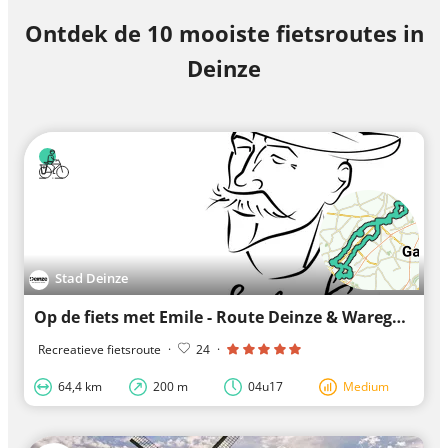
Ontdek de 10 mooiste fietsroutes in
Deinze
Stad Deinze
Op de fiets met Emile - Route Deinze & Waregem 64km
Recreatieve fietsroute
·
24
·
64,4 km
200 m
04u17
Medium