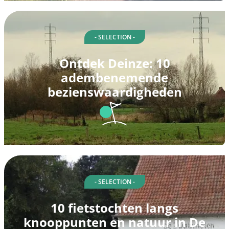
- SELECTION -
Ontdek Deinze: 10
adembenemende
bezienswaardigheden
- SELECTION -
10 fietstochten langs
knooppunten en natuur in De