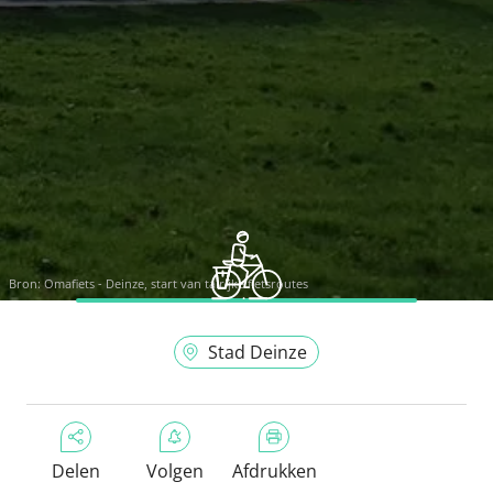
Bron:
Omafiets - Deinze, start van talrijke fietsroutes
Stad Deinze
Delen
Volgen
Afdrukken