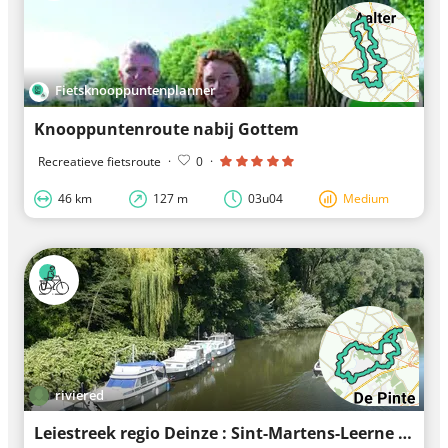
Fietsknooppuntenplanner
Knooppuntenroute nabij Gottem
Recreatieve fietsroute
·
0
·
46 km
127 m
03u04
Medium
riviered
Leiestreek regio Deinze : Sint-Martens-Leerne - 01