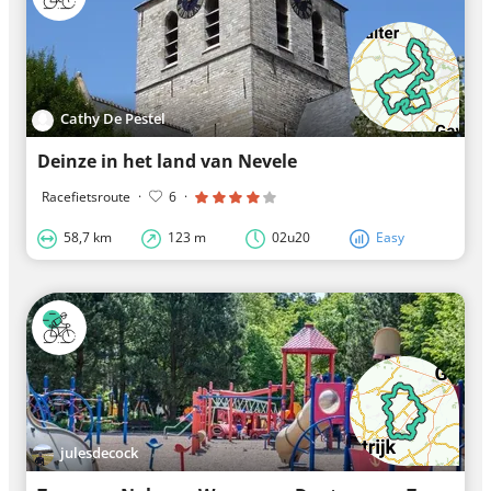
Cathy De Pestel
Deinze in het land van Nevele
Racefietsroute
·
6
·
58,7 km
123 m
02u20
Easy
julesdecock