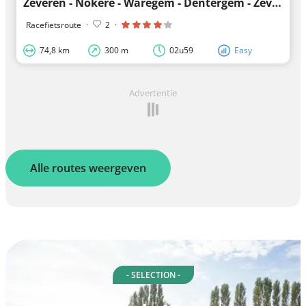
Zeveren - Nokere - Waregem - Dentergem - Zeveren
Racefietsroute
·
2
·
74,8 km
300 m
02u59
Easy
Advertentie
Alle routes weergeven
- SELECTION -