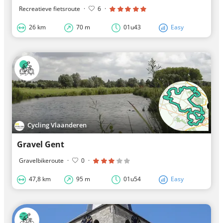
Recreatieve fietsroute
·
6
·
26 km
70 m
01u43
Easy
Cycling Vlaanderen
Gravel Gent
Gravelbikeroute
·
0
·
47,8 km
95 m
01u54
Easy