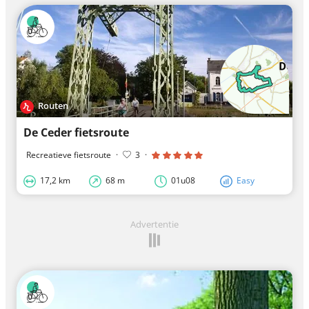
Routen
De Ceder fietsroute
Recreatieve fietsroute
·
3
·
17,2 km
68 m
01u08
Easy
Advertentie