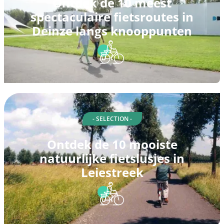
Ontdek de 10 meest
spectaculaire fietsroutes in
Deinze langs knooppunten
- SELECTION -
Ontdek de 10 mooiste
natuurlijke fietslusjes in
Leiestreek