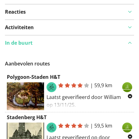
Reacties
Bekijk op kaart
Activiteiten
In de buurt
Iets opgevallen op deze route?
Probleem toevoegen
Aanbevolen routes
Polygoon-Staden H&T
|
59,9 km
Laatst geverifieerd door William
op 13/11/25.
Oekene - Beitem - Keiberg - De
Stadenberg H&T
Reutel - Polygoonbos - Zonnebeke -
|
59,5 km
Rond Staden - Hooglede - De Ruiter -
Laatst geverifieerd op door