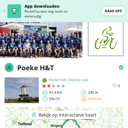
App downloaden
NAAR APP
RouteYou was nog nooit zo
eenvoudig
Poeke H&T
Wielerclub Oekene vzw
0
81,4 km
245 m
03u15
Medium
Bekijk op interactieve kaart