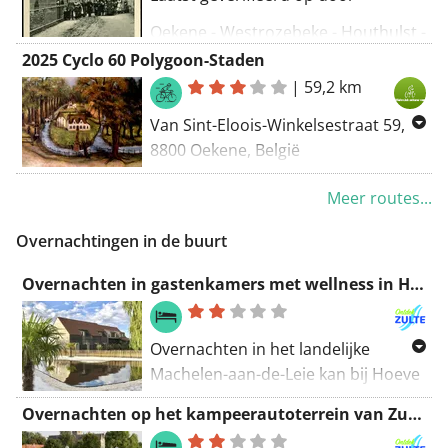
Oekene
Oekene - Westrozebeke - Houthulst -
Routering Racefiets - mooiste
Passendale - Oekene
2025 Cyclo 60 Polygoon-Staden
|
59,2 km
Routering: Racefiets - mooiste
Van Sint-Eloois-Winkelsestraat 59,
8800 Oekene, België
Naar Sint-Eloois-Winkelsestraat 59,
Meer routes...
8800 Oekene, België
Routering Racefiets - mooiste
Overnachtingen in de buurt
Overnachten in gastenkamers met wellness in Hoeve La Cascina
Overnachten in het landelijke
Machelen-aan-de-Leie kan bij Hoeve
La Cascina.
Overnachten op het kampeerautoterrein van Zulte
Hoeve La Cascina ligt op een half