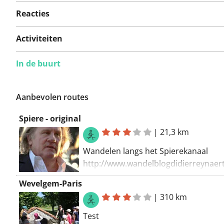
Reacties
Activiteiten
In de buurt
Aanbevolen routes
Spiere - original
|
21,3 km
Wandelen langs het Spierekanaal
http://www.wandelblogdidierreynaert
maart-2017-spiere-22-km/
Wevelgem-Paris
|
310 km
Test