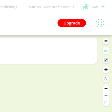
ondleiding
RouteYou voor professionals
Taal
Upgrade