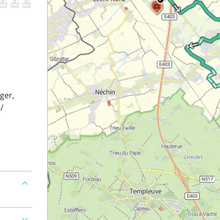
éger,
/