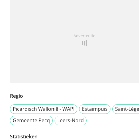
Advertentie
Regio
Picardisch Wallonië - WAPI
Estaimpuis
Saint-Lég
Gemeente Pecq
Leers-Nord
Statistieken