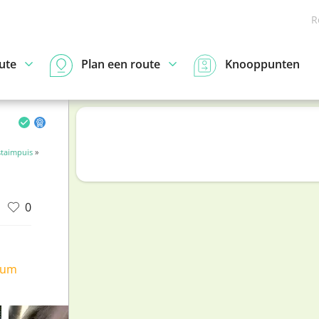
R
ute
Plan een route
Knooppunten
taimpuis
»
0
ium