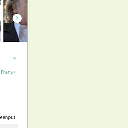
•
Frans
•
teenput