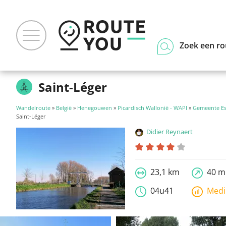
Zoek een ro
Saint-Léger
Wandelroute
»
België
»
Henegouwen
»
Picardisch Wallonië - WAPI
»
Gemeente Es
Saint-Léger
Didier Reynaert
23,1 km
40 m
04u41
Med