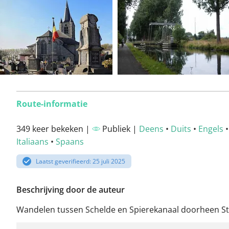
Route-informatie
349 keer bekeken |
Publiek |
Deens
•
Duits
•
Engels
Italiaans
•
Spaans
Laatst geverifieerd: 25 juli 2025
Beschrijving door de auteur
Wandelen tussen Schelde en Spierekanaal doorheen S