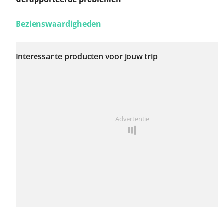
Bezienswaardigheden
Er zijn nog geen
problemen op deze
Interessante producten voor jouw trip
route gerapporteerd.
Iets opgevallen op deze route?
Probleem toevoegen
Advertentie