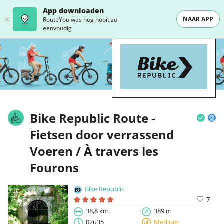
App downloaden
NAAR APP
RouteYou was nog nooit zo
eenvoudig
Bike Republic Route -
Fietsen door verrassend
Voeren / À travers les
Fourons
Bike Republic
7
38,8 km
389 m
02u35
Medium