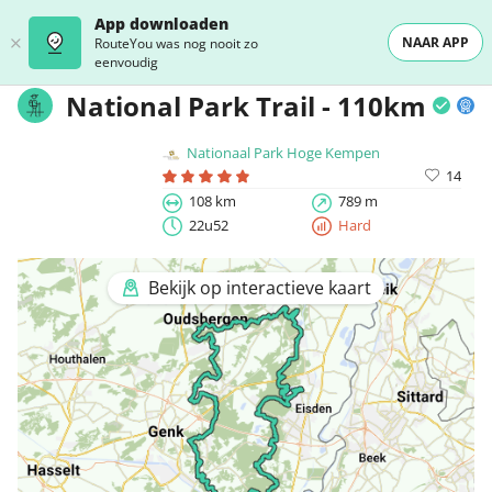
App downloaden
NAAR APP
RouteYou was nog nooit zo
eenvoudig
National Park Trail - 110km
Nationaal Park Hoge Kempen
14
108 km
789 m
22u52
Hard
Bekijk op interactieve kaart