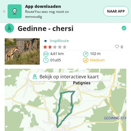
App downloaden
NAAR APP
RouteYou was nog nooit zo
eenvoudig
Gedinne - chersi
InspiRoute
0
4,61 km
102 m
01u05
Medium
Bekijk op interactieve kaart