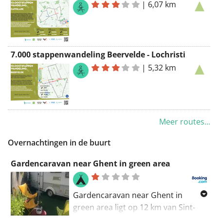
|
6,07 km
7.000 stappenwandeling Beervelde - Lochristi
|
5,32 km
Meer routes...
Overnachtingen in de buurt
Gardencaravan near Ghent in green area
Gardencaravan near Ghent in
green area ligt op 12 km van Sint-