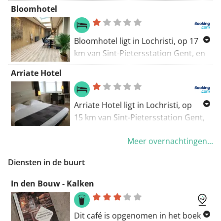
Pietersstation Gent en biedt
Bloomhotel
accommodatie met een tuin, een
terras en een gedeelde keuken. In
de gehele accommodatie is gratis
Bloomhotel ligt in Lochristi, op 17
WiFi beschikbaar.
km van Sint-Pietersstation Gent, en
biedt accommodatie met gratis WiFi
Arriate Hotel
en gratis privéparkeergelegenheid.
Het hotel beschikt over
familiekamers.
Arriate Hotel ligt in Lochristi, op
15 km van Sint-Pietersstation Gent,
en biedt accommodatie met een
Meer overnachtingen...
gemeenschappelijke lounge, gratis
privéparkeergelegenheid, een terras
Diensten in de buurt
en een bar. Dit 3-sterrenhotel biedt
gratis WiFi en een bagageopslag.
In den Bouw - Kalken
Dit café is opgenomen in het boek