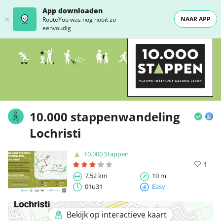
App downloaden
NAAR APP
RouteYou was nog nooit zo
eenvoudig
10.000 stappenwandeling
Lochristi
10.000 Stappen
1
7,52 km
10 m
01u31
Easy
Bekijk op interactieve kaart