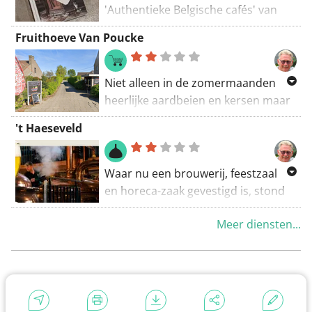
'Authentieke Belgische cafés' van
Regula Ysewijn.
Fruithoeve Van Poucke
Niet alleen in de zomermaanden
heerlijke aardbeien en kersen maar
tevens lekker ijs en seizoen
't Haeseveld
gebonden super asperges. Dit
adresje rij je niet zomaar voorbij.
Waar nu een brouwerij, feestzaal
en horeca-zaak gevestigd is, stond
vroeger één van de grootste en
Meer diensten...
destijds modernste bloemisterijen
uit de Gentse omgeving. In 1910
bouwde August Toeffaert een
bloeiend tuinbouwbedrijf op het
toenmalige driegemeentenpunt