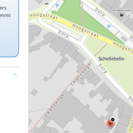
ers
ennis