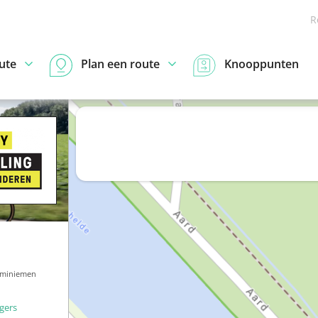
R
ute
Plan een route
Knooppunten
 miniemen
igers