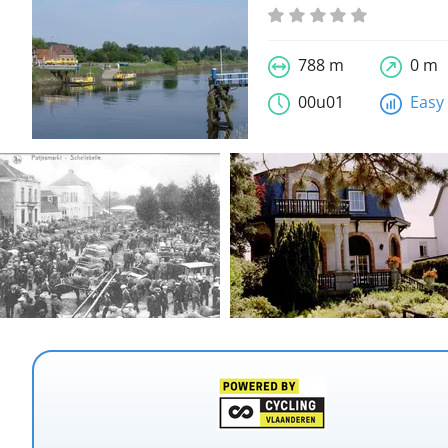
788 m
0 m
00u01
Easy