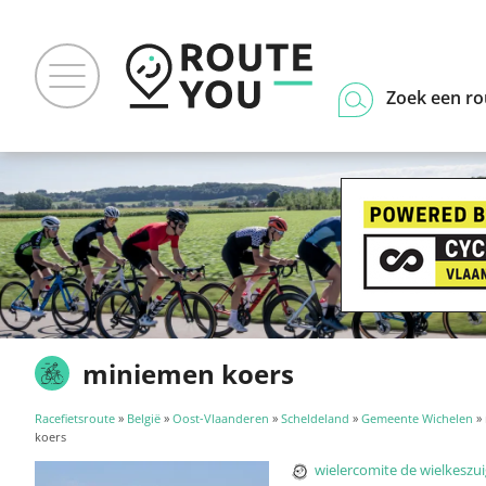
Zoek een ro
miniemen koers
Racefietsroute
»
België
»
Oost-Vlaanderen
»
Scheldeland
»
Gemeente Wichelen
»
koers
wielercomite de wielkeszu