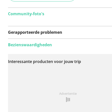
Community-foto's
Gerapporteerde problemen
Bezienswaardigheden
Er zijn nog geen
problemen op deze
Interessante producten voor jouw trip
route gerapporteerd.
Iets opgevallen op deze route?
Probleem toevoegen
Advertentie