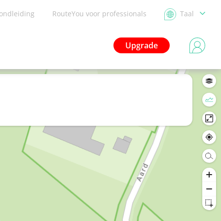
ondleiding
RouteYou voor professionals
Taal
Upgrade