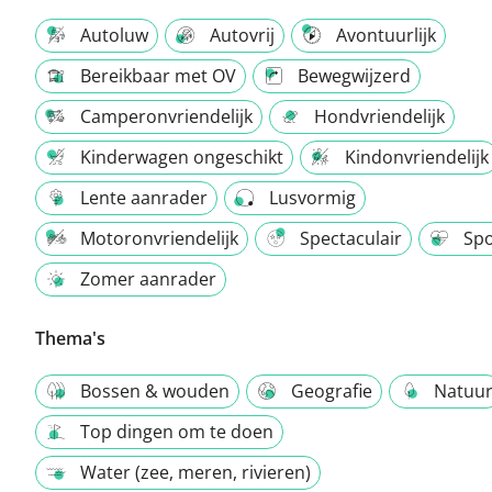
Autoluw
Autovrij
Avontuurlijk
Bereikbaar met OV
Bewegwijzerd
Camperonvriendelijk
Hondvriendelijk
Kinderwagen ongeschikt
Kindonvriendelijk
Lente aanrader
Lusvormig
Motoronvriendelijk
Spectaculair
Spo
Zomer aanrader
Thema's
Bossen & wouden
Geografie
Natuu
Top dingen om te doen
Water (zee, meren, rivieren)