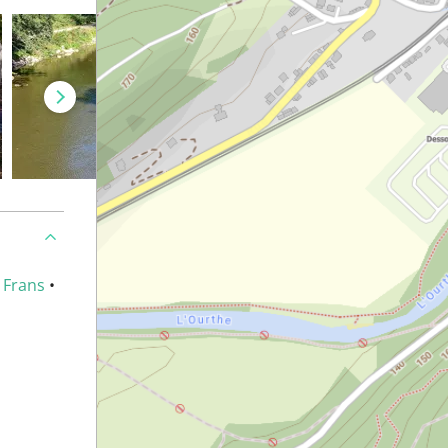
•
Frans
•