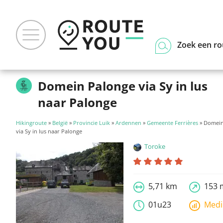
Zoek een ro
Domein Palonge via Sy in lus
naar Palonge
Hikingroute
»
België
»
Provincie Luik
»
Ardennen
»
Gemeente Ferrières
» Domein
via Sy in lus naar Palonge
Toroke
5,71 km
153 
01u23
Med