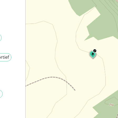
rtief
r