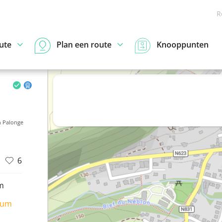
R
ute
Plan een route
Knooppunten
 Palonge
6
m
ium