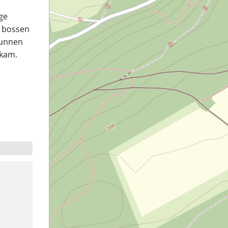
ge
e bossen
 kunnen
lkam.