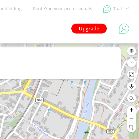
ondleiding
RouteYou voor professionals
Taal
Upgrade