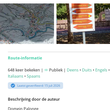
Route-informatie
648 keer bekeken |
Publiek |
Deens
•
Duits
•
Engels
Italiaans
•
Spaans
Laatst geverifieerd: 15 juli 2026
Beschrijving door de auteur
Domein Palonge