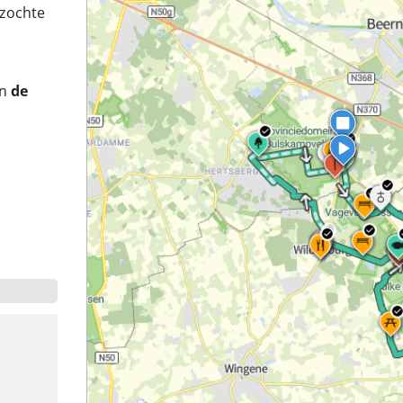
ezochte
en
de