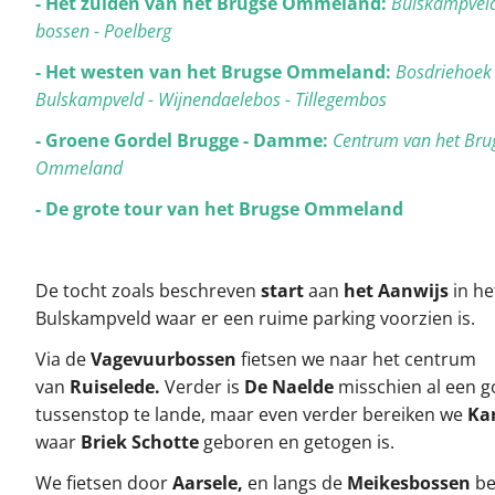
- Het zuiden van het Brugse Ommeland:
Bulskampveld
bossen - Poelberg
- Het westen van het Brugse Ommeland:
Bosdriehoek
Bulskampveld - Wijnendaelebos - Tillegembos
- Groene Gordel Brugge - Damme:
Centrum van het Bru
Ommeland
- De grote tour van het Brugse Ommeland
De tocht zoals beschreven
start
aan
het Aanwijs
in he
Bulskampveld waar er een ruime parking voorzien is.
Via de
Vagevuurbossen
fietsen we naar het centrum
van
Ruiselede.
Verder is
De Naelde
misschien al een 
tussenstop te lande, maar even verder bereiken we
Ka
waar
Briek Schotte
geboren en getogen is.
We fietsen door
Aarsele,
en langs de
Meikesbossen
be