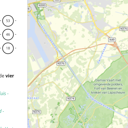
-
-
53
-
-
46
-
-
18
 de
vier
uis -
 -