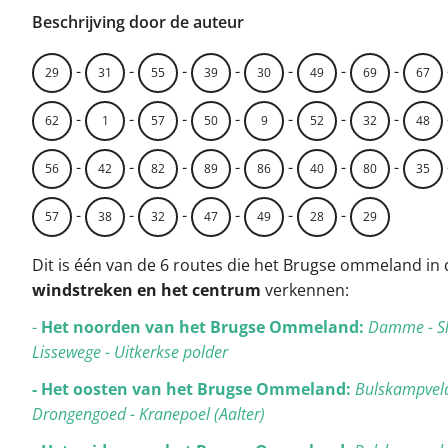
Beschrijving door de auteur
-
-
-
-
-
-
-
29
31
55
39
30
49
69
67
-
-
-
-
-
-
-
62
1
57
50
9
52
32
48
-
-
-
-
-
-
-
56
42
82
89
86
40
80
35
-
-
-
-
-
-
57
38
32
47
49
28
29
Dit is één van de 6 routes die het Brugse ommeland in
windstreken en het centrum
verkennen:
-
Het noorden van het Brugse Ommeland:
Damme - Sl
Lissewege - Uitkerkse polder
- Het oosten van het Brugse Ommeland:
Bulskampveld
Drongengoed - Kranepoel (Aalter)