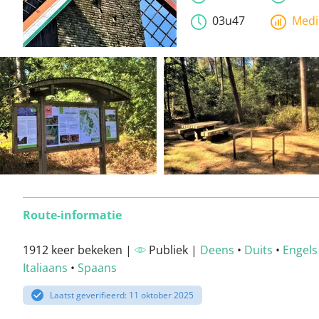
03u47
Med
Route-informatie
1912 keer bekeken |
Publiek |
Deens
•
Duits
•
Engels
Italiaans
•
Spaans
Laatst geverifieerd: 11 oktober 2025