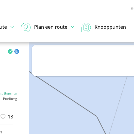
R
ute
Plan een route
Knooppunten
te Beernem
 - Poelberg
13
m