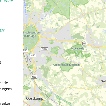
 - Vorte
gse
t
goede
negem
reiken