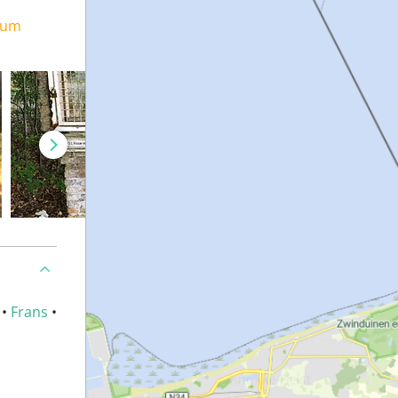
ium
•
Frans
•