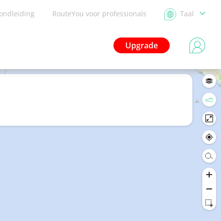
ondleiding
RouteYou voor professionals
Taal
Upgrade