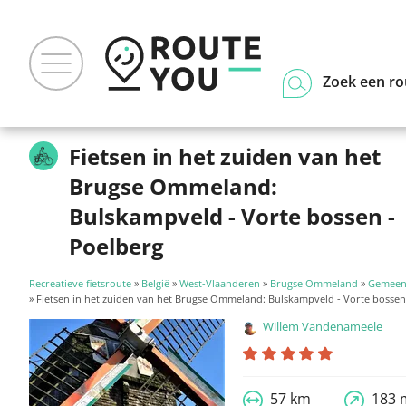
Zoek een ro
Fietsen in het zuiden van het
Brugse Ommeland:
Bulskampveld - Vorte bossen -
Poelberg
Recreatieve fietsroute
»
België
»
West-Vlaanderen
»
Brugse Ommeland
»
Gemeen
» Fietsen in het zuiden van het Brugse Ommeland: Bulskampveld - Vorte bossen
Willem Vandenameele
57 km
183 