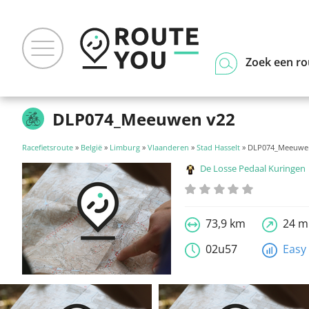
Zoek een ro
DLP074_Meeuwen v22
Racefietsroute
»
België
»
Limburg
»
Vlaanderen
»
Stad Hasselt
» DLP074_Meeuwe
De Losse Pedaal Kuringen
73,9 km
24 m
02u57
Easy