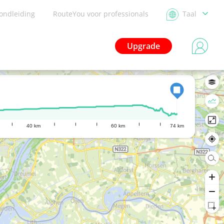
ondleiding
RouteYou voor professionals
Taal
Upgrade
40 km
60 km
74 km