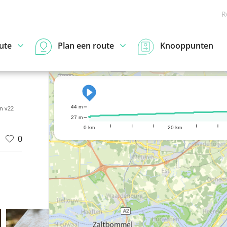
R
ute
Plan een route
Knooppunten
44 m
n v22
27 m
0 km
20 km
0