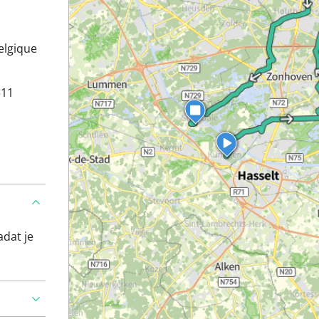
Belgique
511
adat je