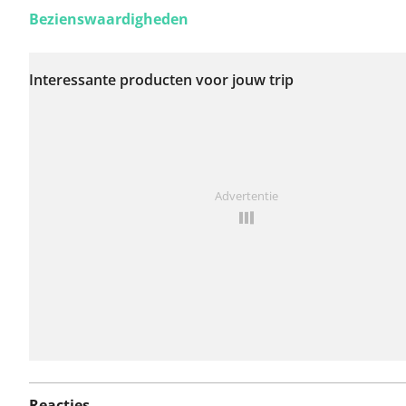
Bezienswaardigheden
Er zijn nog geen
problemen op deze
Interessante producten voor jouw trip
route gerapporteerd.
Iets opgevallen op deze route?
Probleem toevoegen
Advertentie
Reacties