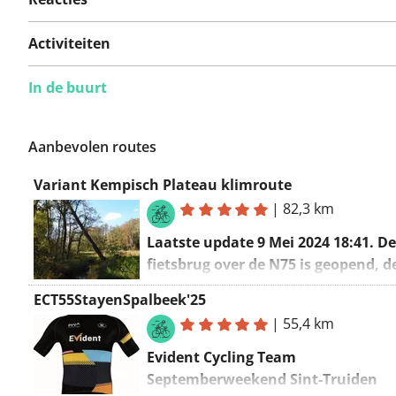
Activiteiten
In de buurt
Aanbevolen routes
Variant Kempisch Plateau klimroute
|
82,3 km
Laatste update 9 Mei 2024 18:41. De
fietsbrug over de N75 is geopend, d
gaat nu over de fietsbrug.
ECT55StayenSpalbeek'25
Het Kempisch Plateau (of Kempens P
|
55,4 km
is een plateau wat 30 tot 50 meter b
Evident Cycling Team
omliggende landschap uit steekt. Het
Septemberweekend Sint-Truiden
zich uit van Bree in het noorden, tot G