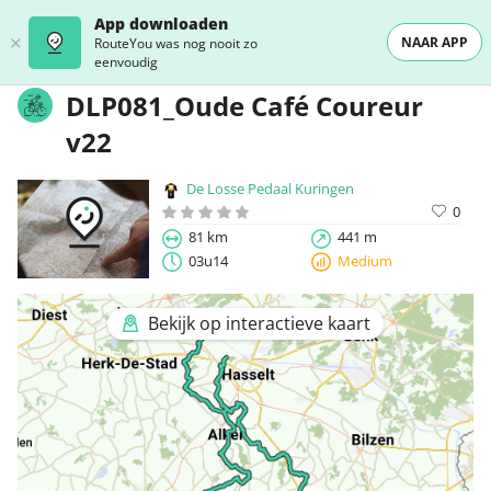
App downloaden
NAAR APP
RouteYou was nog nooit zo
eenvoudig
DLP081_Oude Café Coureur
v22
De Losse Pedaal Kuringen
0
81 km
441 m
03u14
Medium
Bekijk op interactieve kaart