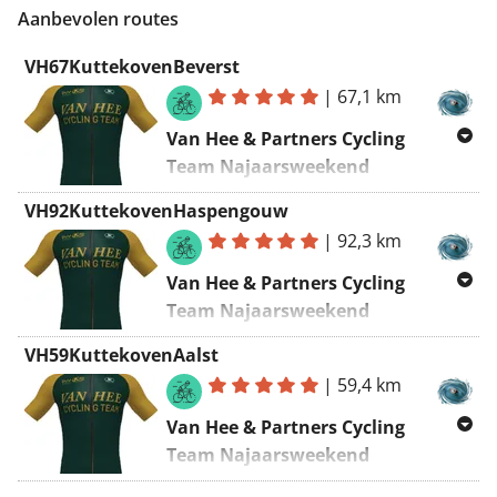
Aanbevolen routes
VH67KuttekovenBeverst
|
67,1 km
Van Hee & Partners Cycling
Team Najaarsweekend
Haspengouw ~ rit 1, 09/09/2022
VH92KuttekovenHaspengouw
Kuttekoven - Beverst - Kuttekoven
|
92,3 km
Vertrekpunt
: Kleestraat 1,
Van Hee & Partners Cycling
Kuttekoven (
Het Eenhoornhof
)
Team Najaarsweekend
Haspengouw ~ rit 2, 10/09/2022
Start om 14u30 !
VH59KuttekovenAalst
(alternatief 92 km)
|
59,4 km
Kuttekoven - Haspengouw -
Link voor
Van Hee & Partners Cycling
gratis
GPX-download
Kuttekoven
:
Team Najaarsweekend
https://www.routeyou.com/nl-
Vertrekpunt
: Kleestraat 1,
be/route/view/11557641?
Haspengouw ~ rit 3, 11/09/2022