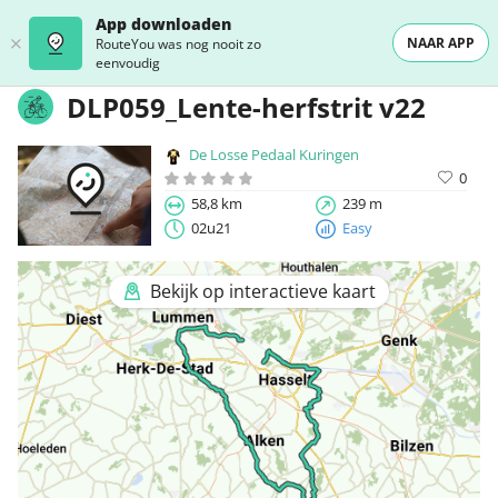
App downloaden
NAAR APP
RouteYou was nog nooit zo
eenvoudig
DLP059_Lente-herfstrit v22
De Losse Pedaal Kuringen
0
58,8 km
239 m
02u21
Easy
Bekijk op interactieve kaart