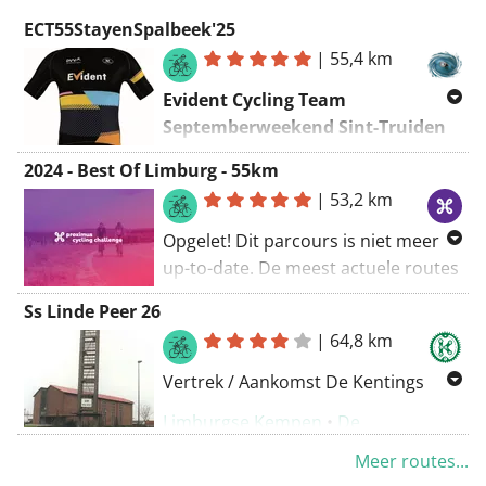
ECT55StayenSpalbeek'25
|
55,4 km
Evident Cycling Team
Septemberweekend Sint-Truiden
(Detox-)Rit 3, 14 september 2025,
2024 - Best Of Limburg - 55km
10u30,
Sint-Truiden - Spalbeek -
|
53,2 km
Sint-Truiden
Opgelet! Dit parcours is niet meer
up-to-date. De meest actuele routes
vind je via
Vertrekpunt
:
Hotel Hof van Stayen
,
Ss Linde Peer 26
www.proximuscyclingchallenge.be
.
Tiensesteenweg 229, 3800 Sint-
|
64,8 km
Truiden, +3211681234,
Vertrek / Aankomst De Kentings
hofvanstayen@stayen.com
Limburgse Kempen
•
De
Kempen
•
Hechtel-
Meer routes...
De 3 ritten van het weekend :
Eksel
•
Peer
•
Meeuwen-Gruitrode