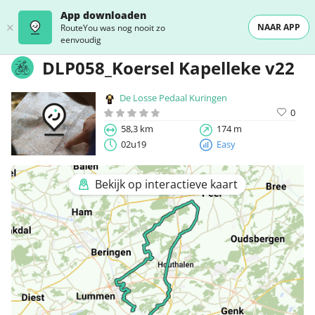
App downloaden
NAAR APP
RouteYou was nog nooit zo
eenvoudig
DLP058_Koersel Kapelleke v22
De Losse Pedaal Kuringen
0
58,3 km
174 m
02u19
Easy
Bekijk op interactieve kaart