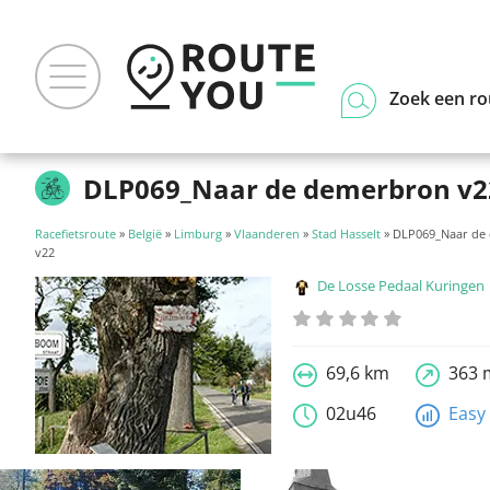
Zoek een ro
DLP069_Naar de demerbron v2
Racefietsroute
»
België
»
Limburg
»
Vlaanderen
»
Stad Hasselt
» DLP069_Naar de
v22
De Losse Pedaal Kuringen
69,6 km
363 
02u46
Easy