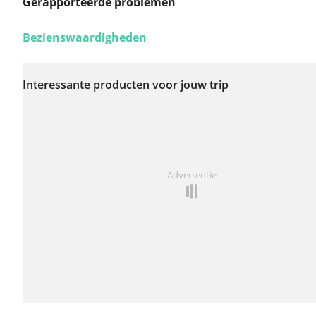
Gerapporteerde problemen
Bezienswaardigheden
Er zijn nog geen
problemen op deze
Interessante producten voor jouw trip
route gerapporteerd.
Iets opgevallen op deze route?
Probleem toevoegen
Advertentie