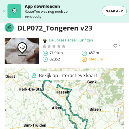
App downloaden
NAAR APP
RouteYou was nog nooit zo
eenvoudig
DLP072_Tongeren v23
De Losse Pedaal Kuringen
1
71,9 km
457 m
02u52
Medium
Bekijk op interactieve kaart