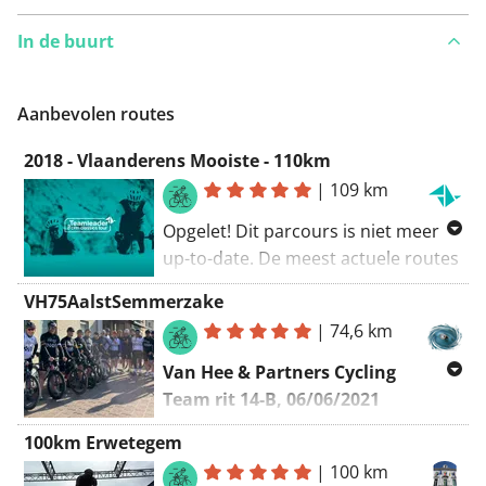
In de buurt
Aanbevolen routes
2018 - Vlaanderens Mooiste - 110km
|
109 km
Opgelet! Dit parcours is niet meer
up-to-date. De meest actuele routes
vind je via
VH75AalstSemmerzake
www.teamleadercrmclassicstour.be
.
|
74,6 km
Van Hee & Partners Cycling
Team rit 14-B, 06/06/2021
Aalst - Semmerzake - Aalst
100km Erwetegem
|
100 km
Vertrekpunt
:
Sint-Annakring Aalst