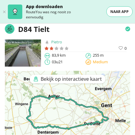
App downloaden
NAAR APP
RouteYou was nog nooit zo
eenvoudig
D84 Tielt
Pietro
0
83,9 km
255 m
03u21
Medium
Bekijk op interactieve kaart