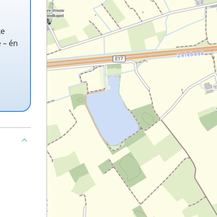
ke
 – én