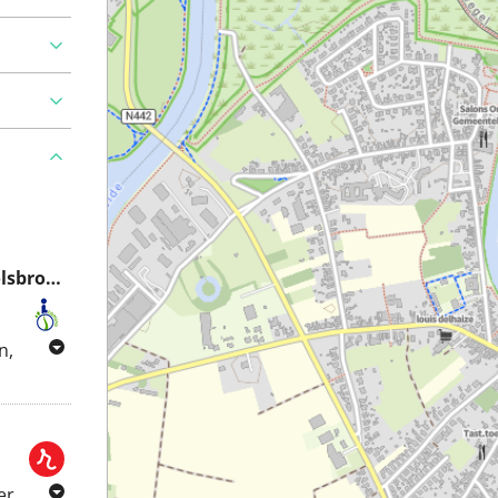
Camino Rolstoelvriendelijke wandelroute Groot Molsbroek Lokeren (lange route)
n,
eren,
er