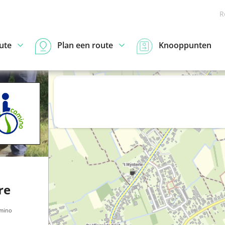
R
ute
Plan een route
Knooppunten
re
mino