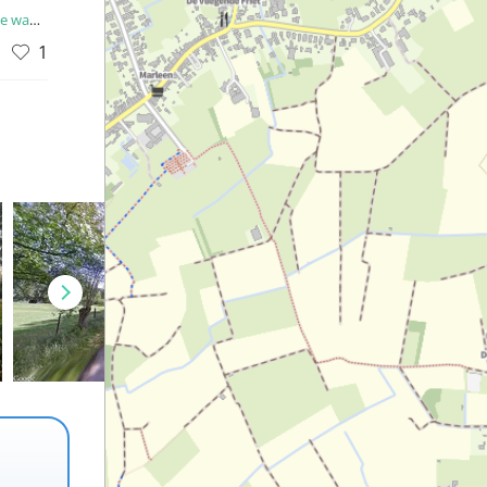
tochten
1