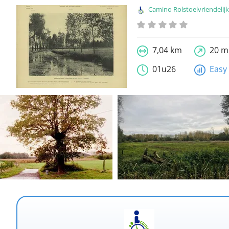
Camino Rolstoelvriendelijke wandel
7,04 km
20 m
01u26
Easy