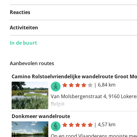
Er zijn nog geen
problemen op deze
Reacties
route gerapporteerd.
Activiteiten
In de buurt
Iets opgevallen op deze route?
Probleem toevoegen
Aanbevolen routes
|
6,84 km
Van Molsbergenstraat 4, 9160 Lokere
België
Naar Waasmunsterbaan 59, 9160 Lok
Donkmeer wandelroute
België
|
4,57 km
Routering Wandel - mooiste
Op en rond Vlaanderens mooiste me