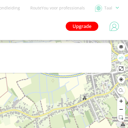
ondleiding
RouteYou voor professionals
Taal
Upgrade