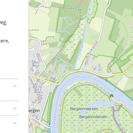
eg,
mere,