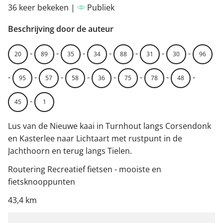
36 keer bekeken |
Publiek
Beschrijving door de auteur
-
-
-
-
-
-
-
20
89
35
34
88
31
30
96
-
-
-
-
-
-
-
-
95
57
58
36
75
78
48
-
45
1
Lus van de Nieuwe kaai in Turnhout langs Corsendonk
en Kasterlee naar Lichtaart met rustpunt in de
Jachthoorn en terug langs Tielen.
Routering Recreatief fietsen - mooiste en
fietsknooppunten
43,4 km