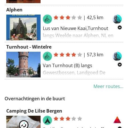
naar het Pastoorsbos in Lichtaart.
Alphen
Een prachtig bos vol witte
|
42,5 km
bloempjes van de rolklaver en
daslook en ook boshyacinten. Een
Lus van Nieuwe Kaai,Turnhout
wit tapijt onder zomereiken een
langs Weelde naar Alphen, NL en
mooi natuurschilderij. Terugweg
terug langs Baarle Hertog en het
Turnhout - Wintelre
door het domein De Hoge Rielen en
Bels Lijntje
|
57,3 km
de vallei van de Kleine Kaliebeek.
Routering Fietsknooppunten en
Van Turnhout (B) langs
Aanbevolen in april.
recreatief mooiste in Alphen
Gewestbossen, Landgoed De
Rustpunt: De Jachthoorn, Lichtaart
42,5 km
Utrecht, Neterselse Heide,
Meer routes...
Landschotse Heide, Oost-, West- en
41,7 km
Middelbeers, Oirschotse Heide en
Overnachtingen in de buurt
Buikheide naar Wintelre, (Nl)
Camping De Lilse Bergen
Routering Fietsen - knooppunten,
Recreatief fietsen