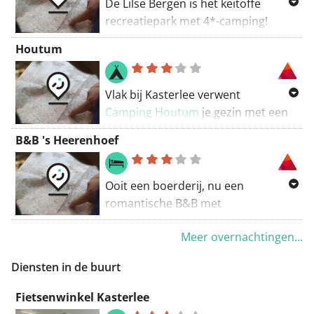
De Lilse Bergen is het keitoffe
recreatiepark met 4*-camping!
Water, zand en héél veel plezier
Houtum
voor een dagje of langer! Genieten
kan je ten volle terwijl de kinderen
ravotten in de reuzegrote speeltuin
Vlak bij Kasterlee verwent
in en rond de plonsvijver! Ook aan
Camping Houtum
je gezin met een
de allerkleinsten is gedacht met de
zonnig terras en een leuke
B&B 's Heerenhoef
peuterzone! Rust vind je op de
speeltuin.
camping, waar het gonst van de
Op zoek naar een uitvalsbasis? De
gezelligheid! De groene omgeving
Ooit een boerderij, nu een
camping beschikt over
nodigt uit tot wandelen en fietsen.
romantische B&B met
kampeerplekken en bungalows.
De kampeerplaatsen en het sanitair
rolstoeltoegankelijke kamer in het
Deze laatste zijn niet toegankelijk
zijn goed toegankelijk en hebben
Meer overnachtingen...
hart van de Kempen. Van hieruit
voor rolstoelgebruikers zonder
een A label.
hop je gemakkelijk over en weer
hulp. Voor kampeerders is er wel
Diensten in de buurt
naar het Prinsenpark en de
Toegankelijkheidsfiche
goed aangepast, vernieuwd sanitair.
watermolen van Retie.
Fietsenwinkel Kasterlee
Meer info:
https://campinghoutum.be/