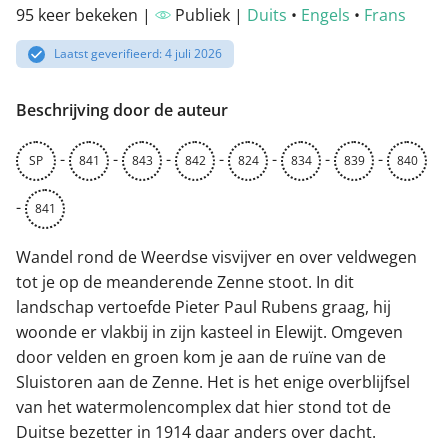
95 keer bekeken |
Publiek |
Duits
•
Engels
•
Frans
Laatst geverifieerd: 4 juli 2026
Beschrijving door de auteur
-
-
-
-
-
-
-
SP
841
843
842
824
834
839
840
-
841
Wandel rond de Weerdse visvijver en over veldwegen
tot je op de meanderende Zenne stoot. In dit
landschap vertoefde Pieter Paul Rubens graag, hij
woonde er vlakbij in zijn kasteel in Elewijt. Omgeven
door velden en groen kom je aan de ruïne van de
Sluistoren aan de Zenne. Het is het enige overblijfsel
van het watermolencomplex dat hier stond tot de
Duitse bezetter in 1914 daar anders over dacht.