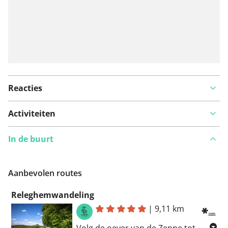
Reacties
Activiteiten
In de buurt
Aanbevolen routes
Releghemwandeling
|
9,11 km
Volg de oever van de Zenne tot