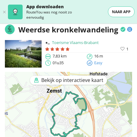
App downloaden
NAAR APP
RouteYou was nog nooit zo
eenvoudig
Weerdse kronkelwandeling
Toerisme Vlaams-Brabant
1
7,83 km
16 m
01u35
Easy
Bekijk op interactieve kaart