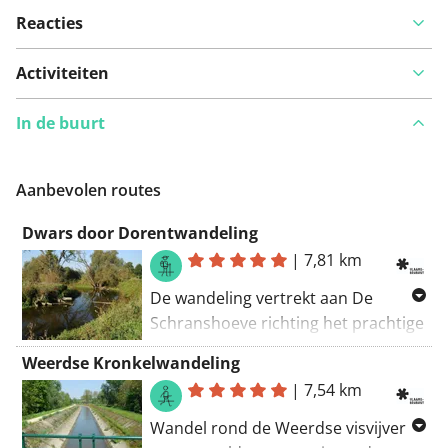
Reacties
Activiteiten
In de buurt
Aanbevolen routes
Dwars door Dorentwandeling
|
7,81 km
De wandeling vertrekt aan De
Schranshoeve richting het prachtige
natuurgebied Dorent-Nelebroek in
Weerdse Kronkelwandeling
de vallei van de Zenne. In de kern
|
7,54 km
van het gebied vind je afgesneden
Zennemeanders waar je de
Wandel rond de Weerdse visvijver
kamsalamander kan spotten en de