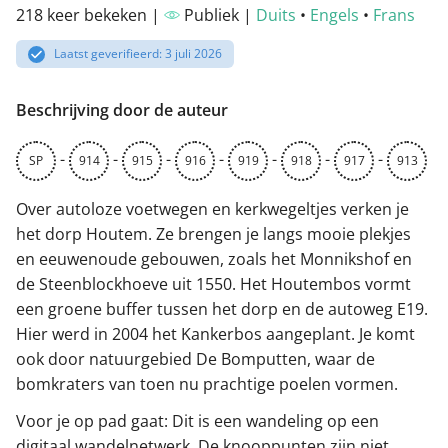
218 keer bekeken |
Publiek |
Duits
•
Engels
•
Frans
Laatst geverifieerd: 3 juli 2026
Beschrijving door de auteur
-
-
-
-
-
-
-
SP
914
915
916
919
918
917
913
Over autoloze voetwegen en kerkwegeltjes verken je
het dorp Houtem. Ze brengen je langs mooie plekjes
en eeuwenoude gebouwen, zoals het Monnikshof en
de Steenblockhoeve uit 1550. Het Houtembos vormt
een groene buffer tussen het dorp en de autoweg E19.
Hier werd in 2004 het Kankerbos aangeplant. Je komt
ook door natuurgebied De Bomputten, waar de
bomkraters van toen nu prachtige poelen vormen.
Voor je op pad gaat: Dit is een wandeling op een
digitaal wandelnetwerk. De knooppunten zijn niet