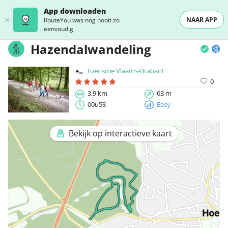
App downloaden
NAAR APP
RouteYou was nog nooit zo
eenvoudig
Hazendalwandeling
Toerisme Vlaams-Brabant
0
3,9 km
63 m
00u53
Easy
Bekijk op interactieve kaart