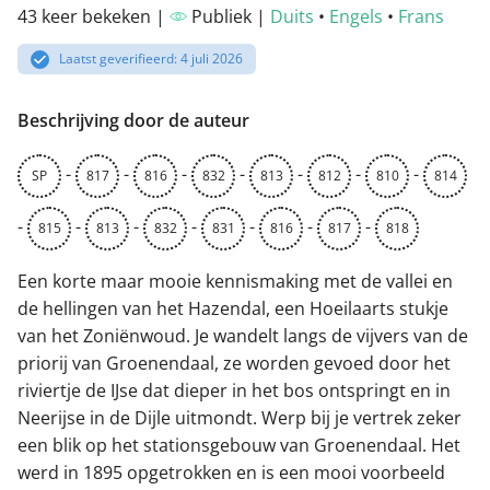
43 keer bekeken |
Publiek |
Duits
•
Engels
•
Frans
Laatst geverifieerd: 4 juli 2026
Beschrijving door de auteur
-
-
-
-
-
-
-
SP
817
816
832
813
812
810
814
-
-
-
-
-
-
-
815
813
832
831
816
817
818
Een korte maar mooie kennismaking met de vallei en
de hellingen van het Hazendal, een Hoeilaarts stukje
van het Zoniënwoud. Je wandelt langs de vijvers van de
priorij van Groenendaal, ze worden gevoed door het
riviertje de IJse dat dieper in het bos ontspringt en in
Neerijse in de Dijle uitmondt. Werp bij je vertrek zeker
een blik op het stationsgebouw van Groenendaal. Het
werd in 1895 opgetrokken en is een mooi voorbeeld