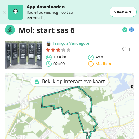
App downloaden
NAAR APP
RouteYou was nog nooit zo
eenvoudig
Mol: start sas 6
François Vandegoor
1
10,4 km
48 m
02u09
Medium
Bekijk op interactieve kaart