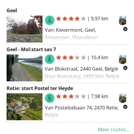
Geel
|
9,97 km
Van: Kievermont, Geel,
Antwerpen, Vlaanderen
Naar: Kievermont, Geel, Antwerpen,
Geel - Mol:start sas 7
Vlaanderen
|
10,4 km
Routering: Wandel - mooiste
Van Blokstraat, 2440 Geel, België
Naar Boeretang, 2400 Mol, België
Routering Wandel - mooiste
Retie: start Postel ter Heyde
|
7,98 km
Van Postelsebaan 74, 2470 Retie,
België
Naar Postelsebaan, 2470 Retie,
Meer routes...
België