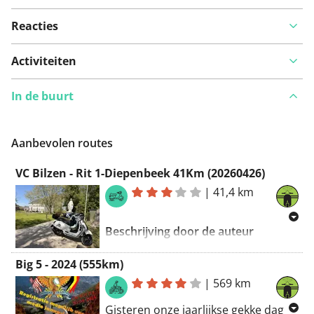
Reacties
Bekijk op kaart
Activiteiten
In de buurt
Iets opgevallen op deze route?
Probleem toevoegen
Aanbevolen routes
VC Bilzen - Rit 1-Diepenbeek 41Km (20260426)
|
41,4 km
Beschrijving door de auteur
Big 5 - 2024 (555km)
|
569 km
Vandaag doken we vol
enthousiasme in de ritten die
Gisteren onze jaarlijkse gekke dag