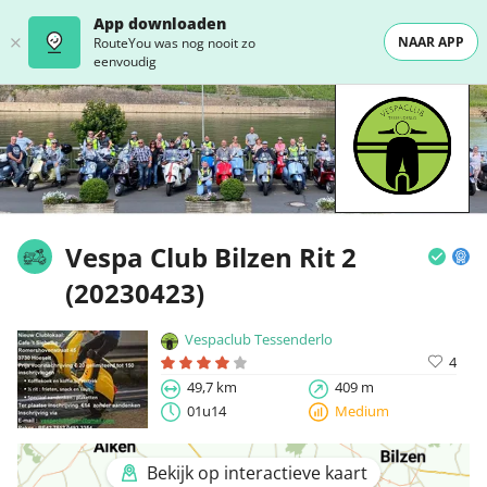
App downloaden
NAAR APP
RouteYou was nog nooit zo
eenvoudig
Vespa Club Bilzen Rit 2
(20230423)
Vespaclub Tessenderlo
4
49,7 km
409 m
01u14
Medium
Bekijk op interactieve kaart