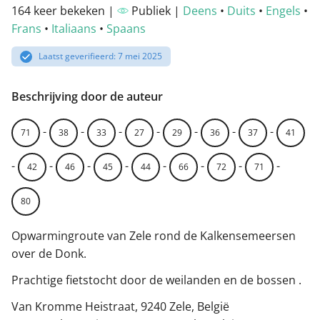
164 keer bekeken |
Publiek |
Deens
•
Duits
•
Engels
•
Frans
•
Italiaans
•
Spaans
Laatst geverifieerd: 7 mei 2025
Beschrijving door de auteur
-
-
-
-
-
-
-
71
38
33
27
29
36
37
41
-
-
-
-
-
-
-
-
42
46
45
44
66
72
71
80
Opwarmingroute van Zele rond de Kalkensemeersen
over de Donk.
Prachtige fietstocht door de weilanden en de bossen .
Van Kromme Heistraat, 9240 Zele, België