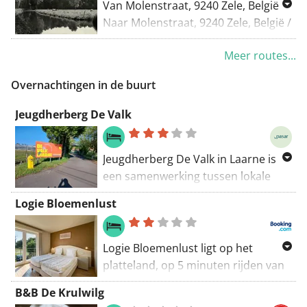
Van Molenstraat, 9240 Zele, België
Heel mooie uitzichten. Rsuten kan je
Naar Molenstraat, 9240 Zele, België /
aan het Tuimelaarskappelleken.
Belgique / Belgien
Meer routes...
Routering Kortste - OSM
Overnachtingen in de buurt
Jeugdherberg De Valk
Jeugdherberg De Valk in Laarne is
een samenwerking tussen lokale
ondernemer Johan Bommerez,
Logie Bloemenlust
oprichten van vzw Buitenland en
Tim & Magalie van
Jeugdverblijfcentrum Duin & Zee in
Logie Bloemenlust ligt op het
Oostende. Samen heropende ze
platteland, op 5 minuten rijden van
deze jeugdherberg in juni 2024 tot
het centrum van Wetteren. Het
B&B De Krulwilg
einde 2026 of misschien langer. Het
biedt fietsverhuur, een eigen