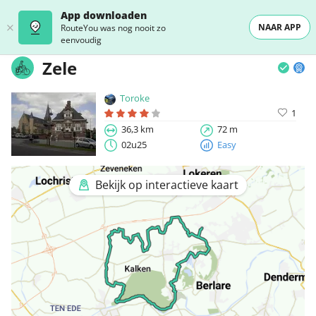
App downloaden
NAAR APP
RouteYou was nog nooit zo
eenvoudig
Zele
Toroke
1
36,3 km
72 m
02u25
Easy
Bekijk op interactieve kaart