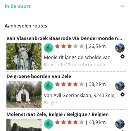
In de buurt
Aanbevolen routes
Van Vlassenbroek Baasrode via Dendermonde naar Zele.
|
26,5 km
Mooie rit langs de schelde van
Baasrode Vlassenbroek naar
Dendermonde en zo naar Zele.
De groene boorden van Zele
Routering Manueel
|
38,2 km
Van Avil Geerincklaan, 9240 Zele,
België
Naar Markt, 9240 Zele, België
Molenstraat Zele, België / Belgique / Belgien
Langs velden en wegen gravel en op
|
43,9 km
de dijk langs pitoreske plaatsen.