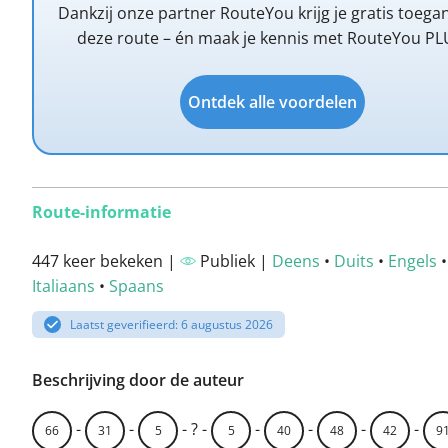
Dankzij onze partner RouteYou krijg je gratis toega
deze route – én maak je kennis met RouteYou PL
Ontdek alle voordelen
Route-informatie
447 keer bekeken |
Publiek |
Deens
•
Duits
•
Engels
Italiaans
•
Spaans
Laatst geverifieerd: 6 augustus 2026
Beschrijving door de auteur
-
-
- ? -
-
-
-
-
66
31
5
5
40
48
42
9