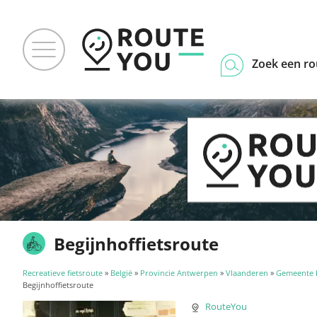
Zoek een ro
Begijnhoffietsroute
Recreatieve fietsroute
»
België
»
Provincie Antwerpen
»
Vlaanderen
»
Gemeente D
Begijnhoffietsroute
RouteYou