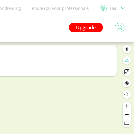
ondleiding
RouteYou voor professionals
Taal
Upgrade