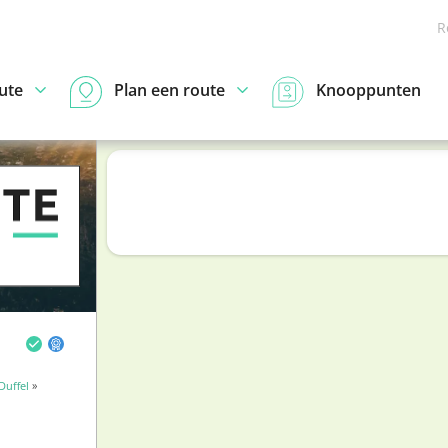
R
ute
Plan een route
Knooppunten
uffel
»