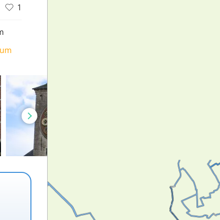
1
m
ium