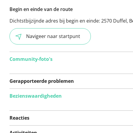
Begin en einde van de route
Dichtstbijzijnde adres bij begin en einde:
2570 Duffel, B
Navigeer naar startpunt
Community-foto's
Gerapporteerde problemen
Bezienswaardigheden
Er zijn nog geen
problemen op deze
Reacties
route gerapporteerd.
Activiteiten