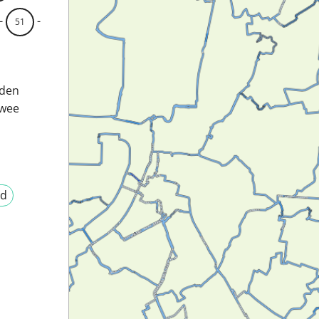
-
-
51
rden
twee
nd