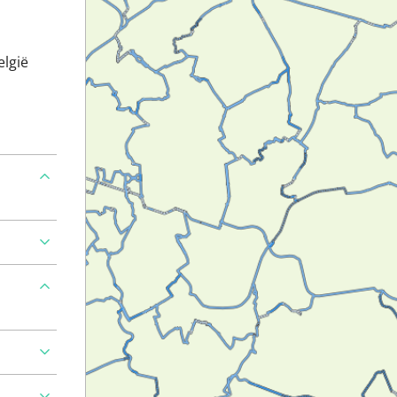
elgië