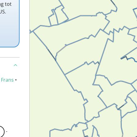
ng tot
US.
•
Frans
•
-
1