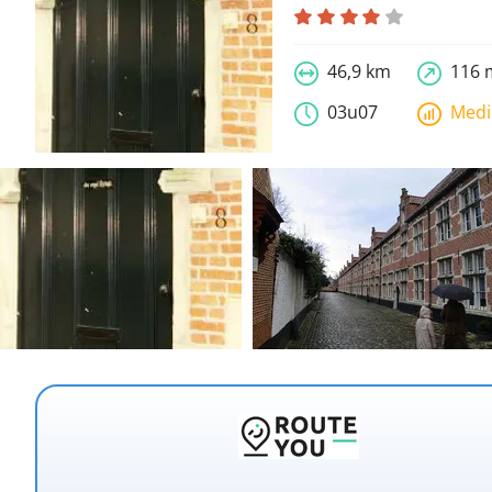
46,9 km
116 
03u07
Med