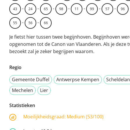
-
-
-
-
-
-
-
43
24
65
98
11
99
57
96
-
-
55
56
66
Je fietst hier tussen twee begijnhoven. Begijnhoven we
opgenomen tot de Canon van Vlaanderen. Als je deze 
bezoekt zal je zeker begrijpen waarom.
Regio
Gemeente Duffel
Antwerpse Kempen
Scheldela
Mechelen
Lier
Statistieken
Moeilijkheidsgraad:
Medium (53/100)