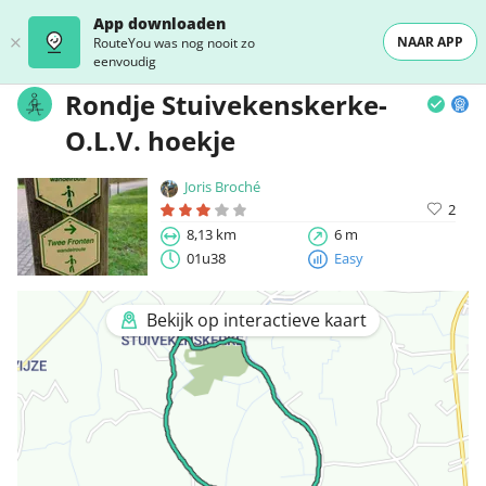
App downloaden
NAAR APP
RouteYou was nog nooit zo
eenvoudig
Rondje Stuivekenskerke-
O.L.V. hoekje
Joris Broché
2
8,13 km
6 m
01u38
Easy
Bekijk op interactieve kaart