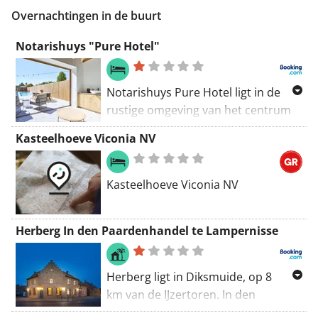
Overnachtingen in de buurt
Notarishuys "Pure Hotel"
Notarishuys Pure Hotel ligt in de
rustige omgeving van het centrum
van Diksmuide en biedt gratis WiFi,
Kasteelhoeve Viconia NV
een tuin en een sauna. Het
Noordzeestrand ligt op 23 minuten
rijden. Elke ruime kamer heeft een
Kasteelhoeve Viconia NV
interieur met kamerhoge ramen en
een flatscreen-tv.
Herberg In den Paardenhandel te Lampernisse
Herberg ligt in Diksmuide, op 8
km van de IJzertoren. In den
Paardenhandel. Lampernisse biedt