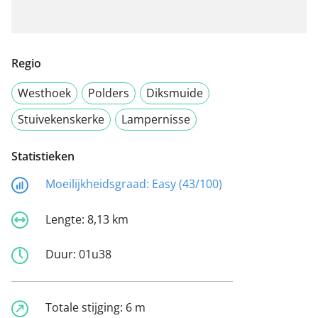
Regio
Westhoek
Polders
Diksmuide
Stuivekenskerke
Lampernisse
Statistieken
Moeilijkheidsgraad:
Easy (43/100)
Lengte:
8,13 km
Duur:
01u38
Totale stijging:
6 m