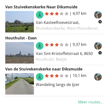
Van Stuivekenskerke Naar Diksmuide
|
4,97 km
Van Kasteelhoevestraat,
Stuivekenskerke, West-Vlaanderen,
8600, België
Houthulst - Esen
Naar Pervijzestraat, Diksmuide,
|
9,37 km
West-Vlaanderen, 8600, België
Van Sint-Kristoffelstraat 6, 8650
Routering: Wandel - mooiste
Houthulst, België
Naar Haverstraat 2, 8600 Esen,
Van de Stuivekenskerke naar Diksmuide
België
|
10,1 km
Routering Wandel - mooiste
Wandeling langs de Ijzer
Meer routes...