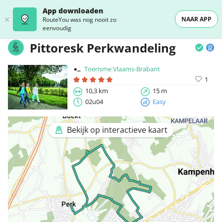
App downloaden
NAAR APP
RouteYou was nog nooit zo
eenvoudig
Pittoresk Perkwandeling
Toerisme Vlaams-Brabant
1
10,3 km
15 m
02u04
Easy
Bekijk op interactieve kaart