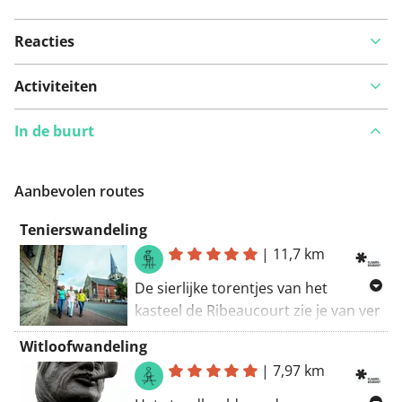
Reacties
Activiteiten
In de buurt
Aanbevolen routes
Tenierswandeling
|
11,7 km
De sierlijke torentjes van het
kasteel de Ribeaucourt zie je van ver
in het groene wandellandschao. Het
Witloofwandeling
kasteel stond er al in de 17de eeuw,
|
7,97 km
toen de grote barokschilder David
Teniers in het kleine dorp Perk