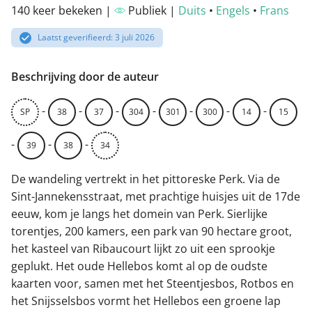
140 keer bekeken |
Publiek |
Duits
•
Engels
•
Frans
Laatst geverifieerd: 3 juli 2026
Beschrijving door de auteur
-
-
-
-
-
-
-
SP
38
37
304
301
300
14
15
-
-
-
39
38
34
De wandeling vertrekt in het pittoreske Perk. Via de
Sint-Jannekensstraat, met prachtige huisjes uit de 17de
eeuw, kom je langs het domein van Perk. Sierlijke
torentjes, 200 kamers, een park van 90 hectare groot,
het kasteel van Ribaucourt lijkt zo uit een sprookje
geplukt. Het oude Hellebos komt al op de oudste
kaarten voor, samen met het Steentjesbos, Rotbos en
het Snijsselsbos vormt het Hellebos een groene lap