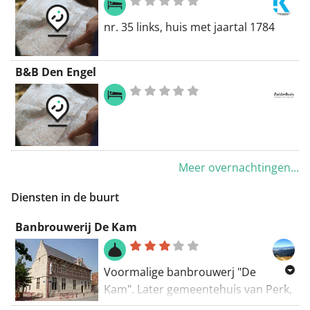
gemeente Zemst.
nr. 35 links, huis met jaartal 1784
B&B Den Engel
Meer overnachtingen...
Diensten in de buurt
Banbrouwerij De Kam
Voormalige banbrouwerj "De
Kam". Later gemeentehuis van Perk,
gebouwd in 1652 ter plaatse van een