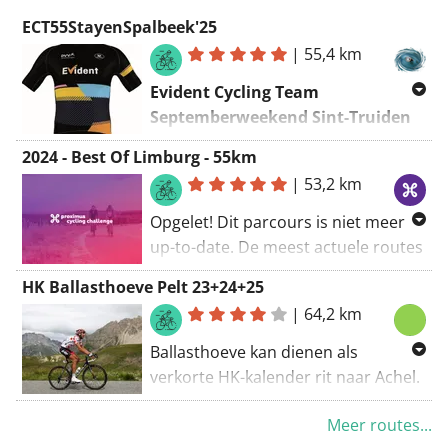
ECT55StayenSpalbeek'25
|
55,4 km
Evident Cycling Team
Septemberweekend Sint-Truiden
(Detox-)Rit 3, 14 september 2025,
2024 - Best Of Limburg - 55km
10u30,
Sint-Truiden - Spalbeek -
|
53,2 km
Sint-Truiden
Opgelet! Dit parcours is niet meer
up-to-date. De meest actuele routes
vind je via
Vertrekpunt
:
Hotel Hof van Stayen
,
HK Ballasthoeve Pelt 23+24+25
www.proximuscyclingchallenge.be
.
Tiensesteenweg 229, 3800 Sint-
|
64,2 km
Truiden, +3211681234,
Ballasthoeve kan dienen als
hofvanstayen@stayen.com
verkorte HK-kalender rit naar Achel.
Ballasthoeve Ballaststraat, 75, 3900
Meer routes...
De 3 ritten van het weekend :
Pelt. (clublokaal van Jelle Van