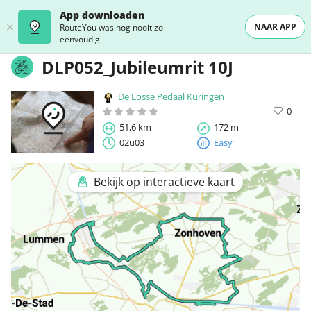
App downloaden
NAAR APP
RouteYou was nog nooit zo
eenvoudig
DLP052_Jubileumrit 10J
De Losse Pedaal Kuringen
0
51,6 km
172 m
02u03
Easy
Bekijk op interactieve kaart