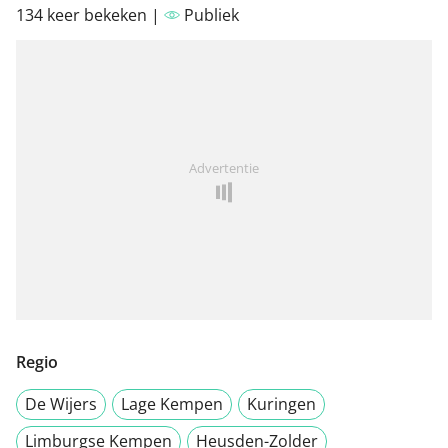
134 keer bekeken |
Publiek
Advertentie
Regio
De Wijers
Lage Kempen
Kuringen
Limburgse Kempen
Heusden-Zolder