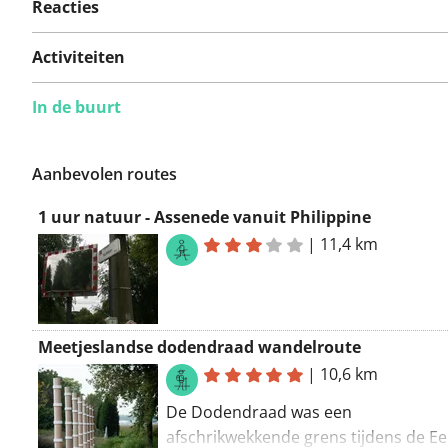
Reacties
Activiteiten
In de buurt
Aanbevolen routes
1 uur natuur - Assenede vanuit Philippine
|
11,4 km
Meetjeslandse dodendraad wandelroute
|
10,6 km
De Dodendraad was een
afschrikwekkende grens tijdens de Ee