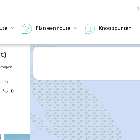
R
ute
Plan een route
Knooppunten
t)
Schapen
esland
0