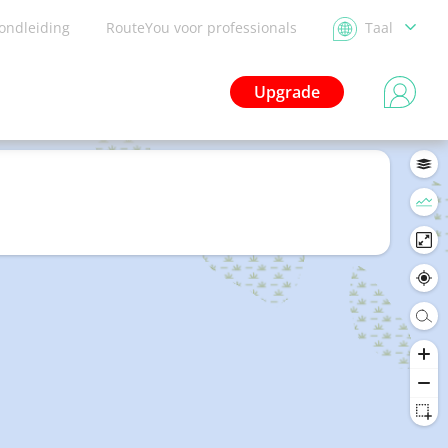
ondleiding
RouteYou voor professionals
Taal
Upgrade