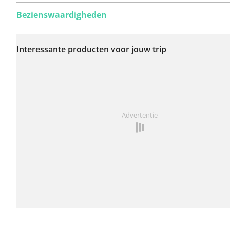
Bezienswaardigheden
Er zijn nog geen
problemen op deze
Interessante producten voor jouw trip
route gerapporteerd.
Iets opgevallen op deze route?
Probleem toevoegen
Advertentie