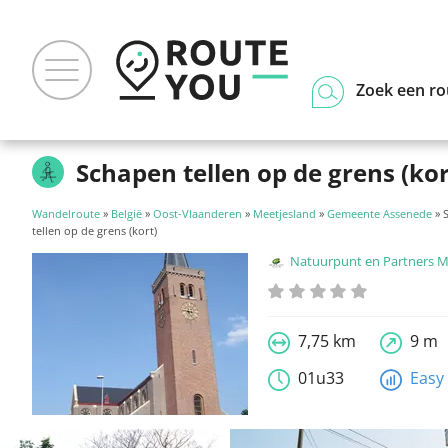
Zoek een ro
Schapen tellen op de grens (kor
Wandelroute
»
België
»
Oost-Vlaanderen
»
Meetjesland
»
Gemeente Assenede
» 
tellen op de grens (kort)
Natuurpunt en Partners Meetj
7,75 km
9 m
01u33
Easy