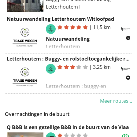
Letterhoutem I
Natuurwandeling Letterhoutem Witloofpad
|
11,5 km
Natuurwandeling
Letterhoutem
11.5km komt overeen met 16430
Letterhoutem : Buggy- en rolstoeltoegankelijke route 1
stappen !
|
3,25 km
Letterhoutem : buggy-en
rolstoeltoegankelijke route
Meer routes...
3.25km komt overeen met 4643
stappen !
Overnachtingen in de buurt
Routering Wandel - mooiste
Q B&B is een gezellige B&B in de buurt van de Vlaa