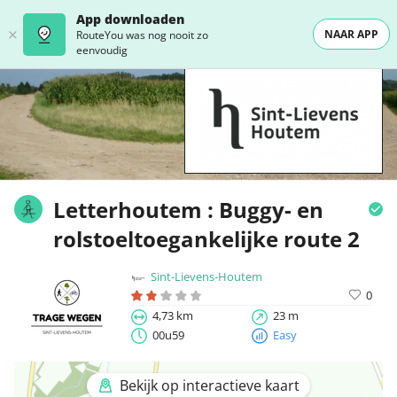
App downloaden
NAAR APP
RouteYou was nog nooit zo
eenvoudig
Letterhoutem : Buggy- en
rolstoeltoegankelijke route 2
Sint-Lievens-Houtem
0
4,73 km
23 m
00u59
Easy
Bekijk op interactieve kaart