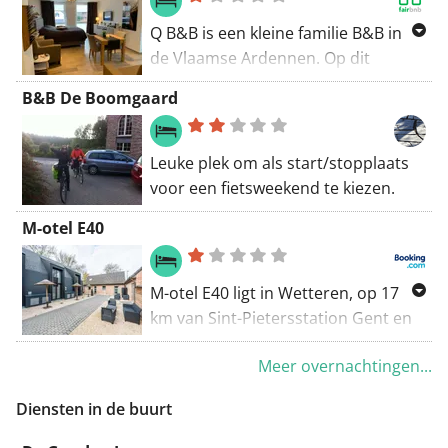
Q B&B is een kleine familie B&B in
de Vlaamse Ardennen. Op dit
moment hebben we 1 kamer, maar
B&B De Boomgaard
we zijn bezig met het creëren van
een nieuwe. Wij zijn gelegen in een
rustige straat. In de zomer kunt u
Leuke plek om als start/stopplaats
genieten van ons natuurlijke
voor een fietsweekend te kiezen.
zwembad. We hebben ook een
M-otel E40
wellnesscentrum dat gasten kunnen
huren. Wij serveren een
continentaal ontbijt. Wij bieden een
M-otel E40 ligt in Wetteren, op 17
massageservice in onze
km van Sint-Pietersstation Gent en
wellnessruimte
op 39 km van het Koning
Meer overnachtingen...
Boudewijnstadion. Het biedt
accommodatie met een terras,
Diensten in de buurt
gratis WiFi en gratis
privéparkeergelegenheid.