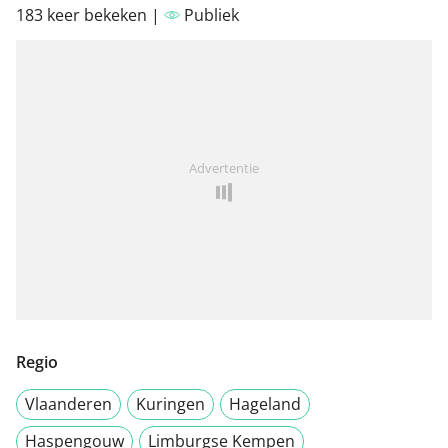
183 keer bekeken |
Publiek
Advertentie
Regio
Vlaanderen
Kuringen
Hageland
Haspengouw
Limburgse Kempen