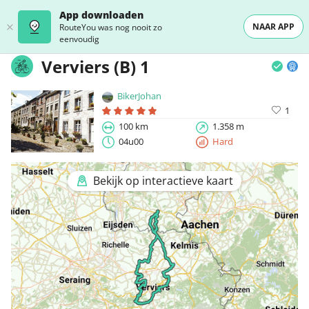
App downloaden
NAAR APP
RouteYou was nog nooit zo
eenvoudig
Verviers (B) 1
BikerJohan
1
100 km
1.358 m
04u00
Hard
Bekijk op interactieve kaart