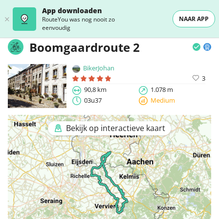
App downloaden
NAAR APP
RouteYou was nog nooit zo
eenvoudig
Boomgaardroute 2
BikerJohan
3
90,8 km
1.078 m
03u37
Medium
Bekijk op interactieve kaart