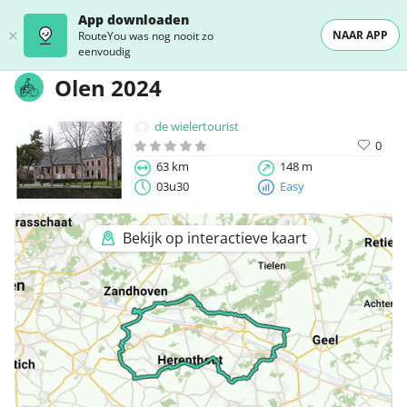
App downloaden
NAAR APP
RouteYou was nog nooit zo
eenvoudig
Olen 2024
de wielertourist
0
63 km
148 m
03u30
Easy
Bekijk op interactieve kaart