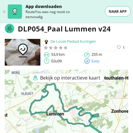
App downloaden
NAAR APP
RouteYou was nog nooit zo
eenvoudig
DLP054_Paal Lummen v24
De Losse Pedaal Kuringen
1
53,9 km
255 m
02u09
Easy
Bekijk op interactieve kaart