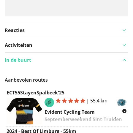
Reacties
Activiteiten
In de buurt
Aanbevolen routes
ECT55StayenSpalbeek'25
|
55,4 km
Evident Cycling Team
Septemberweekend Sint-Truiden
(Detox-)Rit 3, 14 september 2025,
2024 - Best Of Limburg - 55km