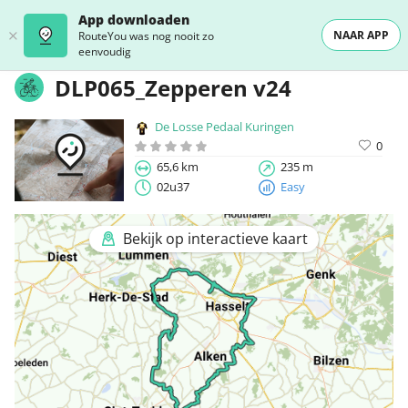
App downloaden
NAAR APP
RouteYou was nog nooit zo
eenvoudig
DLP065_Zepperen v24
De Losse Pedaal Kuringen
0
65,6 km
235 m
02u37
Easy
Bekijk op interactieve kaart