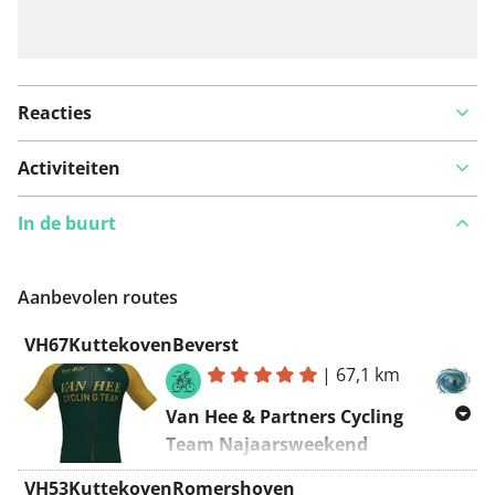
Reacties
Activiteiten
In de buurt
Aanbevolen routes
VH67KuttekovenBeverst
|
67,1 km
Van Hee & Partners Cycling
Team Najaarsweekend
Haspengouw ~ rit 1, 09/09/2022
VH53KuttekovenRomershoven