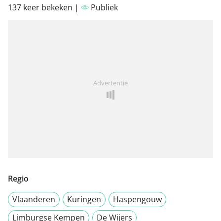
137 keer bekeken |
Publiek
Advertentie
Regio
Vlaanderen
Kuringen
Haspengouw
Limburgse Kempen
De Wijers