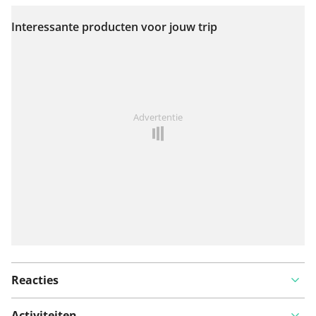
Interessante producten voor jouw trip
Bekijk op kaart
Iets opgevallen op deze route?
Probleem toevoegen
Advertentie
Reacties
Activiteiten