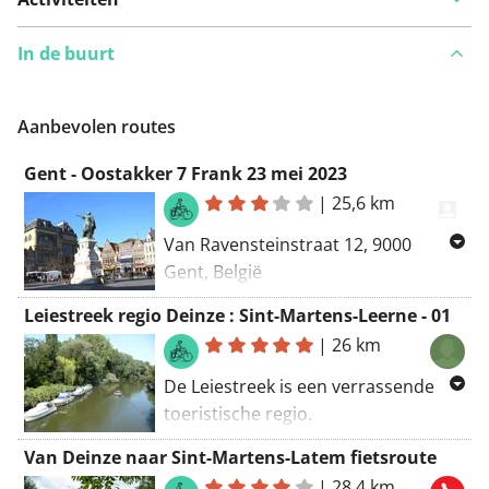
In de buurt
Aanbevolen routes
Gent - Oostakker 7 Frank 23 mei 2023
|
25,6 km
Van Ravensteinstraat 12, 9000
Gent, België
Naar Ravensteinstraat 12, 9000
Leiestreek regio Deinze : Sint-Martens-Leerne - 01
Gent, België
|
26 km
Routering Manueel
De Leiestreek is een verrassende
toeristische regio.
Onderweg baant de 'Golden River'
Van Deinze naar Sint-Martens-Latem fietsroute
zich een weg door een afwisselend
|
28,4 km