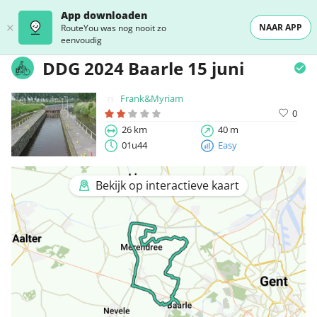
App downloaden
NAAR APP
RouteYou was nog nooit zo
eenvoudig
DDG 2024 Baarle 15 juni
Frank&Myriam
0
26 km
40 m
01u44
Easy
Bekijk op interactieve kaart