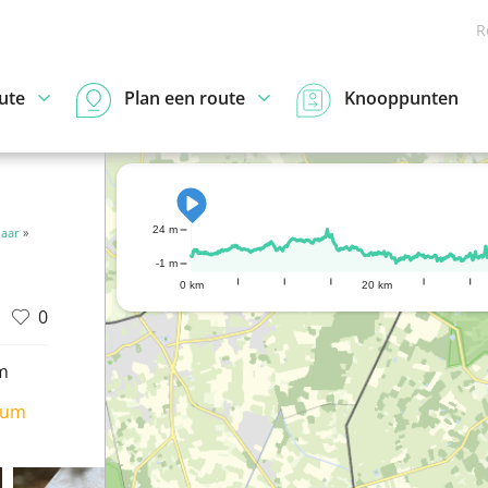
R
ute
Plan een route
Knooppunten
24 m
laar
»
-1 m
0 km
20 km
0
m
ium