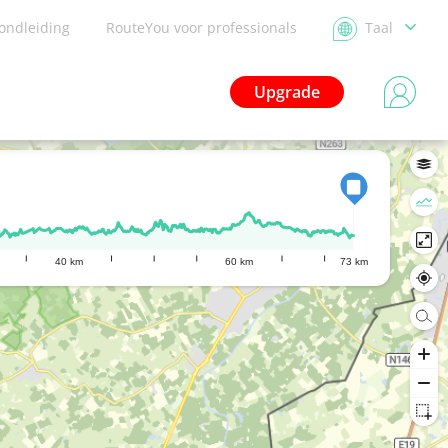
ondleiding
RouteYou voor professionals
Taal
Upgrade
40 km
60 km
73 km