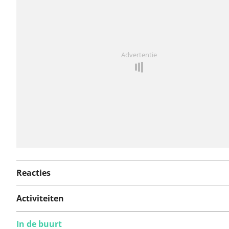
route gerapporteerd.
Iets opgevallen op deze route?
Probleem toevoegen
Advertentie
Reacties
Activiteiten
In de buurt