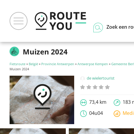
Zoek een ro
Muizen 2024
Fietsroute
»
België
»
Provincie Antwerpen
»
Antwerpse Kempen
»
Gemeente Ber
Muizen 2024
de wielertourist
73,4 km
183 
04u04
Med