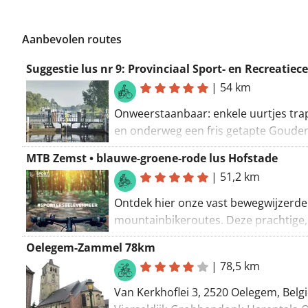
Aanbevolen routes
|
54 km
Onweerstaanbaar: enkele uurtjes tr
en onderweg een fris getapte Goude
Carolus of Duvel. Fiets tot bij de bro
MTB Zemst • blauwe-groene-rode lus Hofstade
Het Anker en Duvel Moortgat, twee
|
51,2 km
wereldtoppers van bij ons. Tussenin?
waterrijke natuur van Scheldeland en
Ontdek hier onze vast bewegwijzerde
knappe Mechelse monumenten. Blikv
mountainbikeroutes. Deze prachtige,
Provinciaal Sport- en Recreatiecent
sportief uitdagende routes zijn zorgv
Oelegem-Zammel 78km
Nekker, Brouwerij Het Anker, Zennega
uitgestippeld met oog voor de omgev
|
78,5 km
Klein-Willbroek, Broek De Naeyer, Br
Duvel Moortgat, Hertenboerderij Par
Van Kerkhoflei 3, 2520 Oelegem, Belgi
Stokerij De Molenberg, Blaasveldbroe