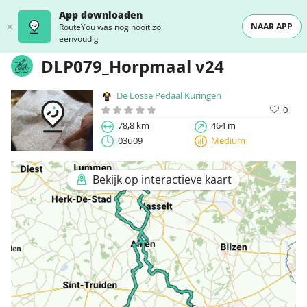
App downloaden
NAAR APP
RouteYou was nog nooit zo
eenvoudig
DLP079_Horpmaal v24
De Losse Pedaal Kuringen
0
78,8 km
464 m
03u09
Medium
Bekijk op interactieve kaart