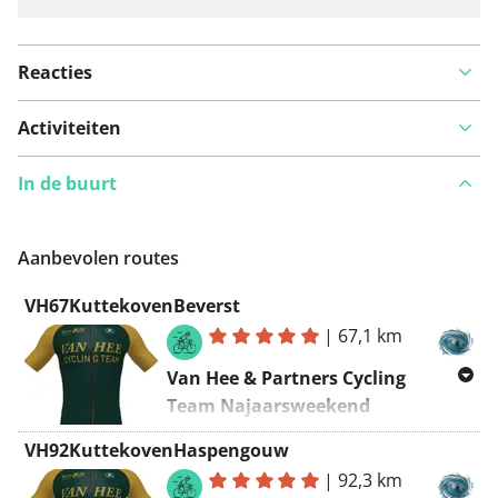
Reacties
Activiteiten
In de buurt
Aanbevolen routes
VH67KuttekovenBeverst
|
67,1 km
Van Hee & Partners Cycling
Team Najaarsweekend
Haspengouw ~ rit 1, 09/09/2022
VH92KuttekovenHaspengouw
Kuttekoven - Beverst - Kuttekoven
|
92,3 km