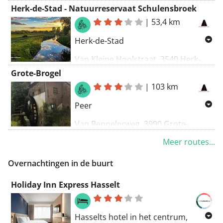
Zonhoven, België
Herk-de-Stad - Natuurreservaat Schulensbroek
Naar Koningshofweg, 3520
|
53,4 km
Zonhoven, België
Herk-de-Stad
Routering Fietsen - knooppunten
Van Kleine Hoolstraat, 3540 Herk-
de-Stad, België
Grote-Brogel
Naar Kleine Hoolstraat, 3540 Herk-
|
103 km
de-Stad, België
Peer
Routering Fietsen - knooppunten
Van Reppelerweg, 3990 Grote-
Brogel, België
Meer routes...
Naar Reppelerweg, 3990 Grote-
Brogel, België
Overnachtingen in de buurt
Routering Fietsen - knooppunten
Holiday Inn Express Hasselt
Hasselts hotel in het centrum,