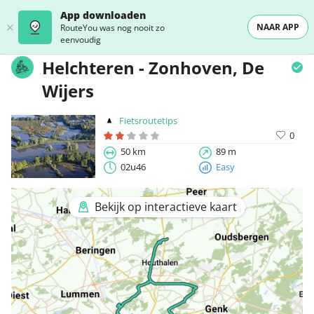
App downloaden
NAAR APP
RouteYou was nog nooit zo
eenvoudig
Helchteren - Zonhoven, De
Wijers
Fietsroutetips
0
50 km
89 m
02u46
Easy
Bekijk op interactieve kaart