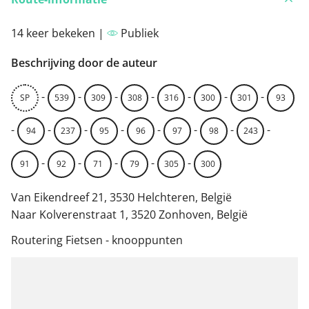
14 keer bekeken |
Publiek
Beschrijving door de auteur
-
-
-
-
-
-
-
SP
539
309
308
316
300
301
93
-
-
-
-
-
-
-
-
94
237
95
96
97
98
243
-
-
-
-
-
91
92
71
79
305
300
Van Eikendreef 21, 3530 Helchteren, België
Naar Kolverenstraat 1, 3520 Zonhoven, België
Routering Fietsen - knooppunten