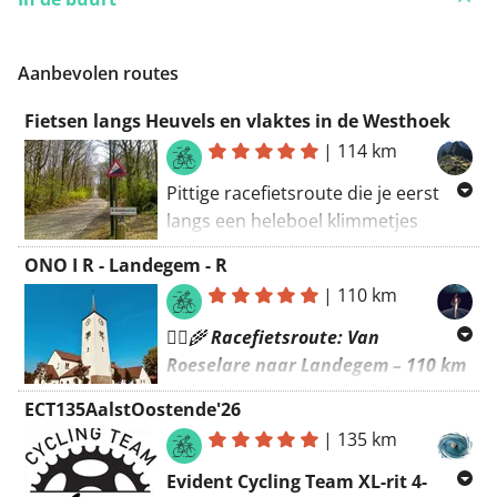
Aanbevolen routes
Fietsen langs Heuvels en vlaktes in de Westhoek
|
114 km
Pittige racefietsroute die je eerst
langs een heleboel klimmetjes
brengt in het Heuvelland om
ONO I R - Landegem - R
vervolgens af te sluiten met een
|
110 km
tocht door de vlaktes rondom Ieper
en Poperinge.
🚴‍♂️🌾
Racefietsroute: Van
Roeselare naar Landegem – 110 km
puur Vlaamse charme
🌤️🌻
ECT135AalstOostende'26
|
135 km
Ben je klaar voor een
afwisselende,
Evident Cycling Team XL-rit 4-