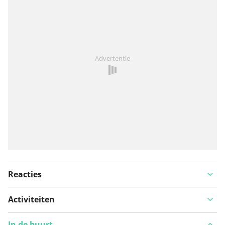
Iets opgevallen op deze route?
Probleem toevoegen
Advertentie
Reacties
Activiteiten
In de buurt