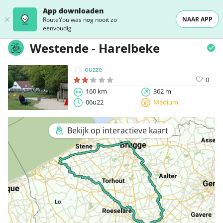
App downloaden
NAAR APP
RouteYou was nog nooit zo
eenvoudig
Westende - Harelbeke
ouzze
0
160 km
362 m
06u22
Medium
Bekijk op interactieve kaart